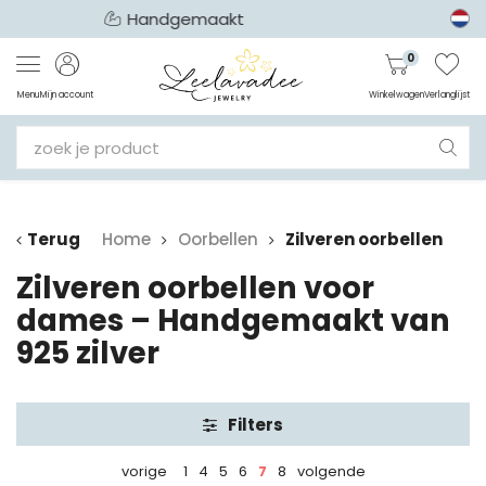
Unieke collectie
0
Menu
Mijn account
Winkelwagen
Verlanglijst
Terug
Home
Oorbellen
Zilveren oorbellen
Zilveren oorbellen voor
dames – Handgemaakt van
925 zilver
Filters
vorige
1
4
5
6
7
8
volgende