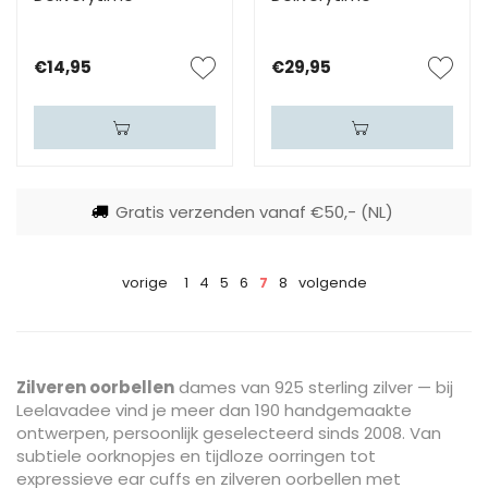
€14,95
€29,95
Gratis verzenden vanaf €50,- (NL)
vorige
1
4
5
6
7
8
volgende
Zilveren oorbellen
dames van 925 sterling zilver — bij
Leelavadee vind je meer dan 190 handgemaakte
ontwerpen, persoonlijk geselecteerd sinds 2008. Van
subtiele oorknopjes en tijdloze oorringen tot
expressieve ear cuffs en zilveren oorbellen met