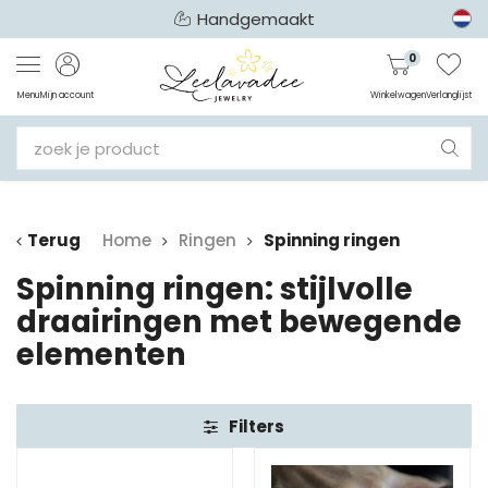
Handgemaakt
0
Menu
Mijn account
Winkelwagen
Verlanglijst
Terug
Home
Ringen
Spinning ringen
Spinning ringen: stijlvolle
draairingen met bewegende
elementen
Filters