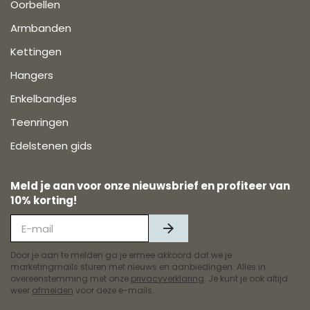
Oorbellen
Armbanden
Kettingen
Hangers
Enkelbandjes
Teenringen
Edelstenen gids
Meld je aan voor onze nieuwsbrief en profiteer van
10% korting!
Door je aan te melden ga je ermee akkoord dat we je
marketingmails sturen met nieuws en aanbiedingen. Alles in
overeenstemming met onze
privacyverklaring
. Je kunt je ook altijd
weer
afmelden
voor deze e-mails.