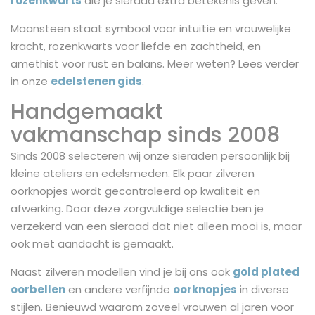
rozenkwarts
die je sieraad extra betekenis geven.
Maansteen staat symbool voor intuïtie en vrouwelijke
kracht, rozenkwarts voor liefde en zachtheid, en
amethist voor rust en balans. Meer weten? Lees verder
in onze
edelstenen gids
.
Handgemaakt
vakmanschap sinds 2008
Sinds 2008 selecteren wij onze sieraden persoonlijk bij
kleine ateliers en edelsmeden. Elk paar zilveren
oorknopjes wordt gecontroleerd op kwaliteit en
afwerking. Door deze zorgvuldige selectie ben je
verzekerd van een sieraad dat niet alleen mooi is, maar
ook met aandacht is gemaakt.
Naast zilveren modellen vind je bij ons ook
gold plated
oorbellen
en andere verfijnde
oorknopjes
in diverse
stijlen. Benieuwd waarom zoveel vrouwen al jaren voor