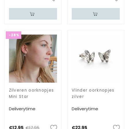
-28%
Zilveren oorknopjes
Vlinder oorknopjes
Mini Star
zilver
Deliverytime
Deliverytime
€12,95
€17,95
€22,95