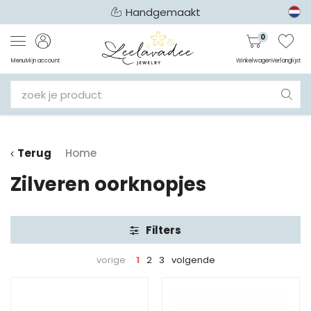
Handgemaakt
0
Menu
Mijn account
Winkelwagen
Verlanglijst
Terug
Home
Zilveren oorknopjes
Filters
vorige
1
2
3
volgende