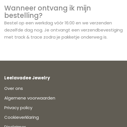
Wanneer ontvang ik mijn
bestelling?
Bestel op een werkdag vóór 16:00 en we verzenden
dezelfde dag nog. Je ontvangt een verzendbevestiging
met track & trace zodra je pakketje onderweg is.
Leelavadee Jewelry
Over ons
Algemene voorwaarden
Privacy policy
Cookieverklaring
Disclaimer