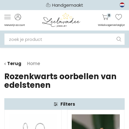
Handgemaakt
0
Menu
Mijn account
Winkelwagen
Verlanglijst
Terug
Home
Rozenkwarts oorbellen van
edelstenen
Filters