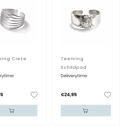
ring Ciete
Teenring
Schildpad
erytime
Deliverytime
95
€24,95