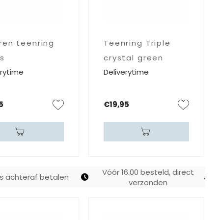
eren teenring
Teenring Triple
es
crystal green
erytime
Deliverytime
5
€19,95
Vóór 16.00 besteld, direct
is achteraf betalen
verzonden