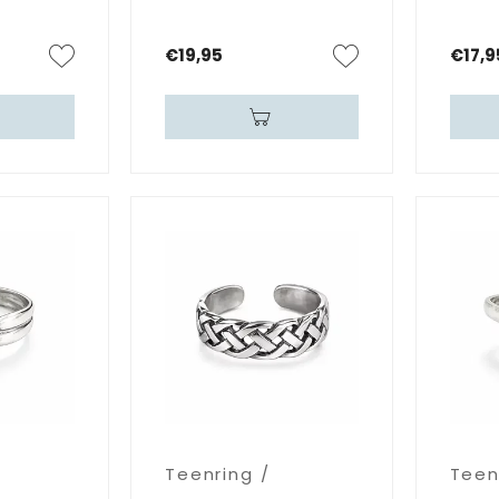
€19,95
€17,9
Teenring /
Teen