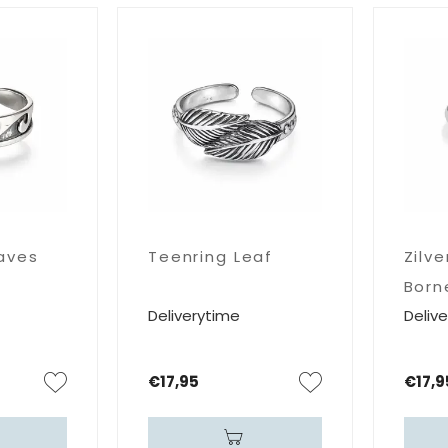
aves
Teenring Leaf
Zilv
Born
Deliverytime
Deliv
€17,95
€17,9