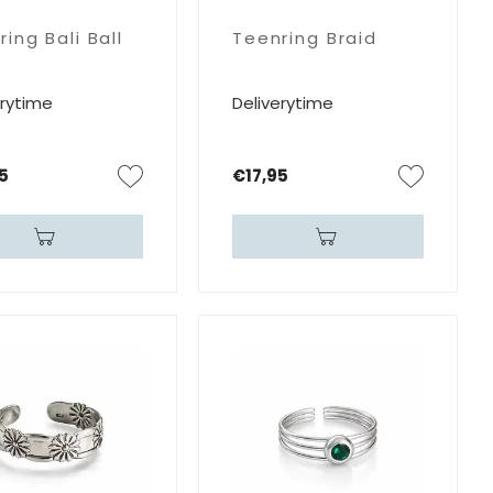
ing Bali Ball
Teenring Braid
erytime
Deliverytime
5
€17,95