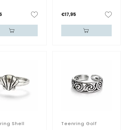
5
€17,95
ring Shell
Teenring Golf