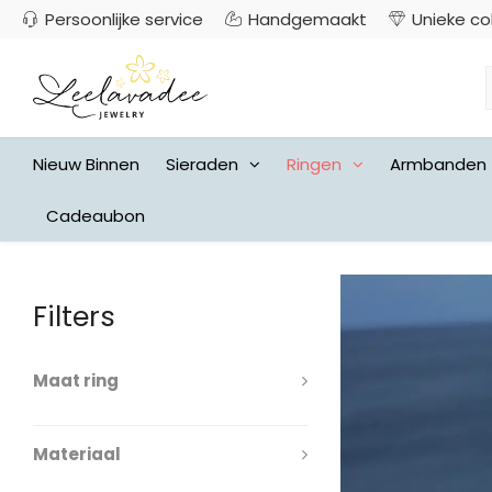
Persoonlijke service
Handgemaakt
Unieke co
Nieuw Binnen
Sieraden
Ringen
Armbanden
Cadeaubon
Filters
Maat ring
Materiaal