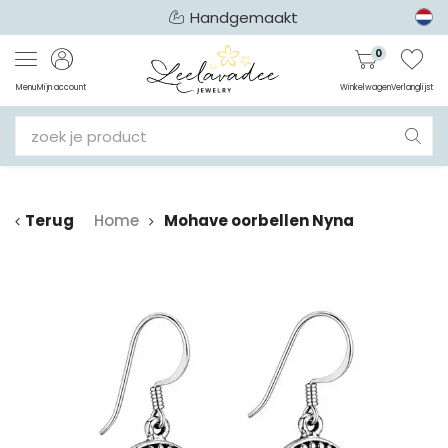
Handgemaakt
0
Menu
Mijn account
Winkelwagen
Verlanglijst
Terug
Home
Mohave oorbellen Nyna