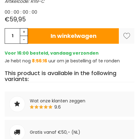
Artikelcode: R119-C
0
0
:
0
0
:
0
0
:
0
0
€59,95
+
In winkelwagen
-
Voor 16:00 besteld, vandaag verzonden
Je hebt nog
8:56:16
uur om je bestelling af te ronden
This product is available in the following
variants:
Wat onze klanten zeggen
9.6
Gratis vanaf €50,- (NL)