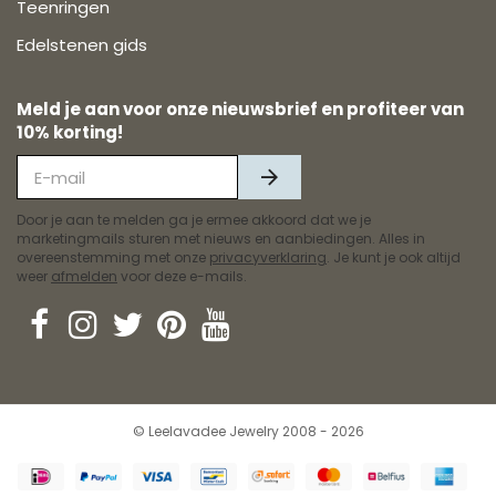
Teenringen
Edelstenen gids
Meld je aan voor onze nieuwsbrief en profiteer van
10% korting!
Door je aan te melden ga je ermee akkoord dat we je
marketingmails sturen met nieuws en aanbiedingen. Alles in
overeenstemming met onze
privacyverklaring
. Je kunt je ook altijd
weer
afmelden
voor deze e-mails.
© Leelavadee Jewelry 2008 - 2026