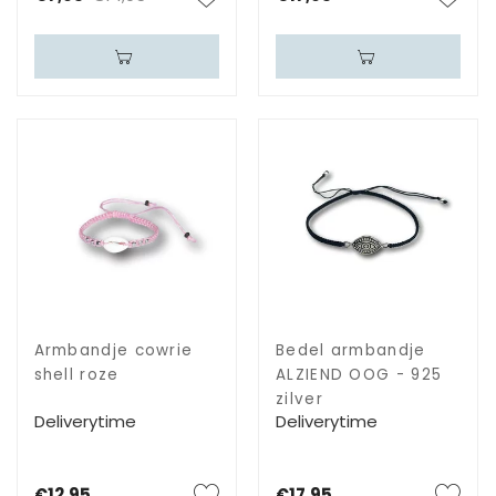
Armbandje cowrie
Bedel armbandje
shell roze
ALZIEND OOG - 925
zilver
Deliverytime
Deliverytime
€12,95
€17,95