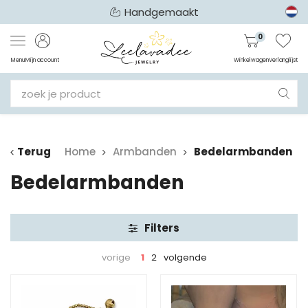
Handgemaakt
0
Menu
Mijn account
Winkelwagen
Verlanglijst
Terug
Home
Armbanden
Bedelarmbanden
Bedelarmbanden
Filters
vorige
1
2
volgende