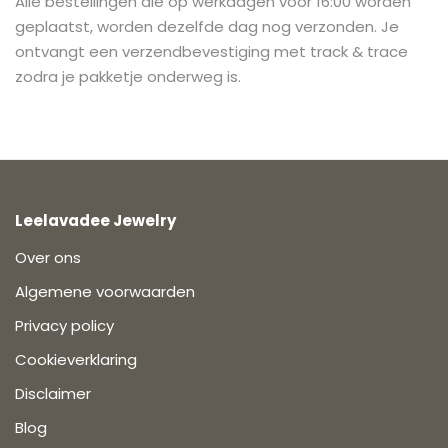
Alle bestellingen die op werkdagen vóór 16:00 worden
geplaatst, worden dezelfde dag nog verzonden. Je
ontvangt een verzendbevestiging met track & trace
zodra je pakketje onderweg is.
Leelavadee Jewelry
Over ons
Algemene voorwaarden
Privacy policy
Cookieverklaring
Disclaimer
Blog