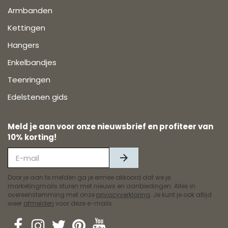
Armbanden
Kettingen
Hangers
Enkelbandjes
Teenringen
Edelstenen gids
Meld je aan voor onze nieuwsbrief en profiteer van
10% korting!
Door je aan te melden ga je ermee akkoord dat we je
marketingmails sturen met nieuws en aanbiedingen. Alles in
overeenstemming met onze
privacyverklaring
. Je kunt je ook altijd
weer
afmelden
voor deze e-mails.