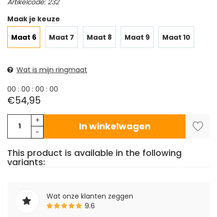
Artikelcode: 232
Maak je keuze
Maat 6
Maat 7
Maat 8
Maat 9
Maat 10
Wat is mijn ringmaat
0
0
:
0
0
:
0
0
:
0
0
€54,95
+
In winkelwagen
-
This product is available in the following
variants:
Wat onze klanten zeggen
9.6