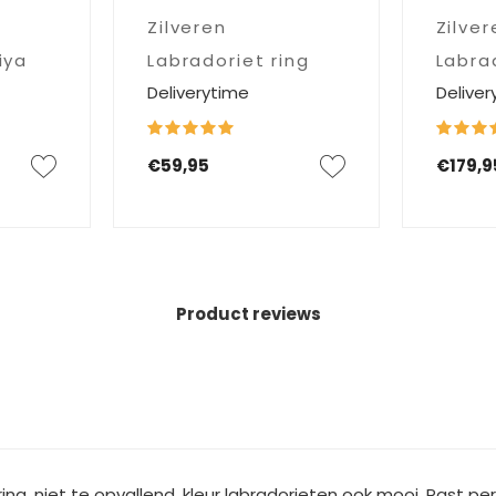
Zilveren
Zilver
iya
Labradoriet ring
Labra
Deliverytime
Deliver
Gisela
Anello
€59,95
€179,9
Product reviews
ring, niet te opvallend, kleur labradorieten ook mooi. Past per