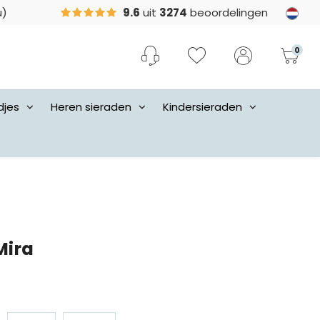
u)
9.6
uit
3274
beoordelingen
0
djes
Heren sieraden
Kindersieraden
Mira