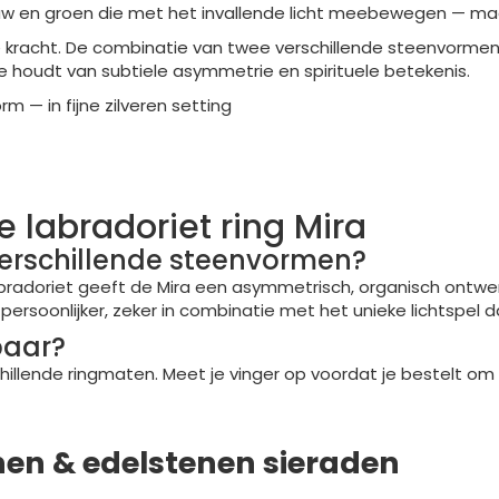
uw en groen die met het invallende licht meebewegen — maak
jke kracht. De combinatie van twee verschillende steenvorme
ie houdt van subtiele asymmetrie en spirituele betekenis.
 — in fijne zilveren setting
 labradoriet ring Mira
verschillende steenvormen?
radoriet geeft de Mira een asymmetrisch, organisch ontwerp
persoonlijker, zeker in combinatie met het unieke lichtspel d
baar?
rschillende ringmaten. Meet je vinger op voordat je bestelt o
nen & edelstenen sieraden