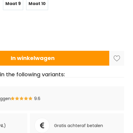
Maat 9
Maat 10
In winkelwagen
in the following variants:
eggen
9.6
NL)
Gratis achteraf betalen