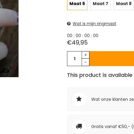
Maat 6
Maat 7
Maat 8
Wat is mijn ringmaat
0
0
:
0
0
:
0
0
:
0
0
€49,95
+
-
This product is available 
Wat onze klanten z
Gratis vanaf €50,- (