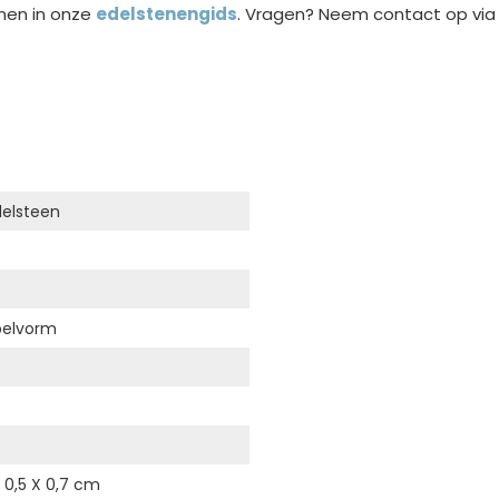
nen in onze
edelstenengids
. Vragen? Neem contact op vi
delsteen
pelvorm
 0,5 X 0,7 cm