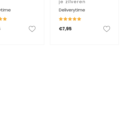
je zilveren
ytime
Deliverytime
sieraden
5
€7,95