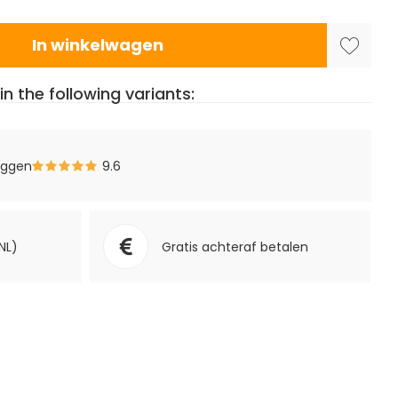
In winkelwagen
in the following variants:
eggen
9.6
NL)
Gratis achteraf betalen