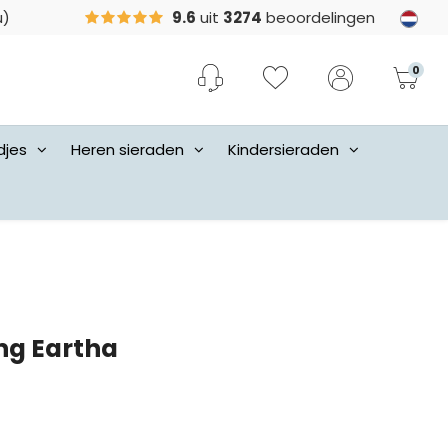
u)
9.6
uit
3274
beoordelingen
0
djes
Heren sieraden
Kindersieraden
ng Eartha