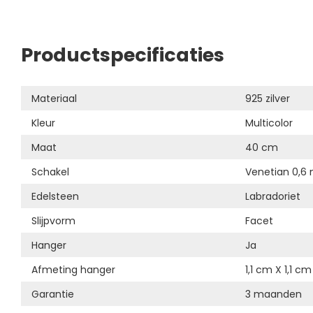
Productspecificaties
Materiaal
925 zilver
Kleur
Multicolor
Maat
40 cm
Schakel
Venetian 0,
Edelsteen
Labradoriet
Slijpvorm
Facet
Hanger
Ja
Afmeting hanger
1,1 cm X 1,1 cm
Garantie
3 maanden