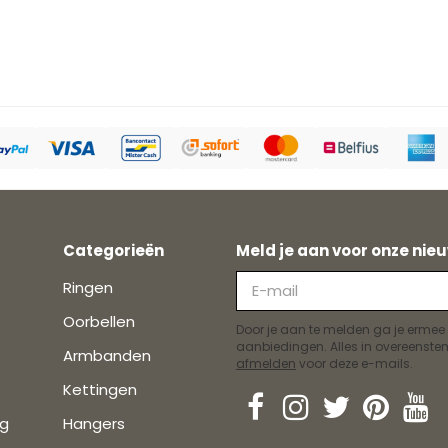
Categorieën
Meld je aan voor onze nieu
Ringen
Oorbellen
Door je aan te melden ga je ermee
aanbiedingen. Alles in overeens
Armbanden
afmelden
voor deze e-mails.
Kettingen
ng
Hangers