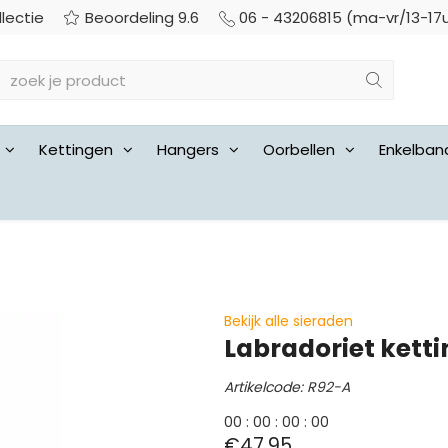
llectie
Beoordeling 9.6
06 - 43206815 (ma-vr/13-17
Kettingen
Hangers
Oorbellen
Enkelban
Bekijk alle sieraden
Labradoriet ketti
Artikelcode: R92-A
0
0
:
0
0
:
0
0
:
0
0
€47,95