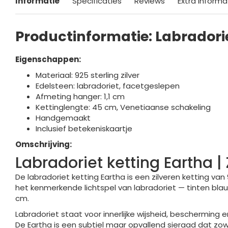
Informatie
Specificaties
Reviews
Extra informa
Productinformatie: Labradori
Eigenschappen:
Materiaal: 925 sterling zilver
Edelsteen: labradoriet, facetgeslepen
Afmeting hanger: 1,1 cm
Kettinglengte: 45 cm, Venetiaanse schakeling
Handgemaakt
Inclusief betekeniskaartje
Omschrijving:
Labradoriet ketting Eartha |
De labradoriet ketting Eartha is een zilveren ketting van
het kenmerkende lichtspel van labradoriet — tinten bl
cm.
Labradoriet staat voor innerlijke wijsheid, bescherming 
De Eartha is een subtiel maar opvallend sieraad dat zow