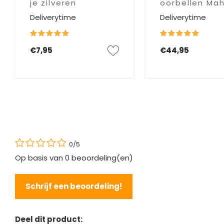
je zilveren
oorbellen Ma
Deliverytime
Deliverytime
sieraden
€7,95
€44,95
0/5
Op basis van
0
beoordeling(en)
Schrijf een beoordeling!
Deel dit product: