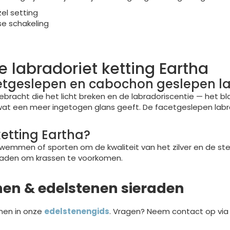
el setting
se schakeling
 labradoriet ketting Eartha
acetgeslepen en cabochon geslepen l
gebracht die het licht breken en de labradoriscentie — het b
t een meer ingetogen glans geeft. De facetgeslepen labrado
etting Eartha?
, zwemmen of sporten om de kwaliteit van het zilver en de 
raden om krassen te voorkomen.
nen & edelstenen sieraden
nen in onze
edelstenengids
. Vragen? Neem contact op vi