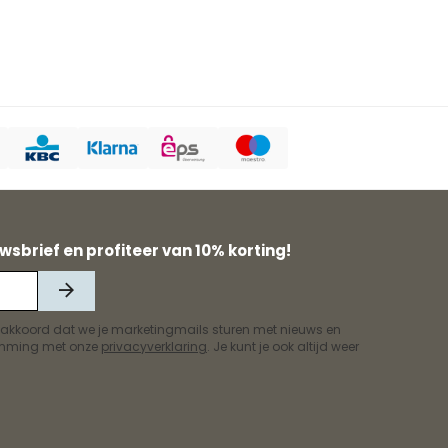
wsbrief en profiteer van 10% korting!
 akkoord dat we je marketingmails sturen met nieuws en
temming met onze
privacyverklaring
. Je kunt je ook altijd weer