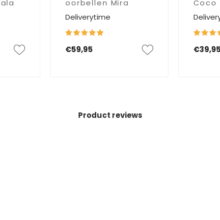
hala
oorbellen Mira
Coco
Deliverytime
Deliver
€59,95
€39,9
Product reviews