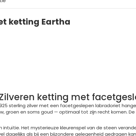
tie
et ketting Eartha
 Zilveren ketting met facetges
 925 sterling zilver met een facetgeslepen labradoriet hanger
auw, groen en soms goud — optimaal tot zijn recht komen. D
en intuïtie. Het mysterieuze kleurenspel van de steen verande
el dagelijks als bij een bijzondere gelegenheid gedragen ka