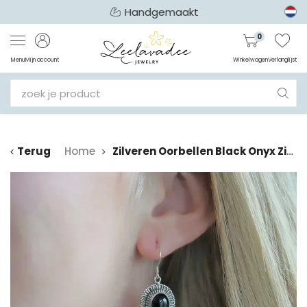
Handgemaakt
0
Menu
Mijn account
Winkelwagen
Verlanglijst
Terug
Home
Zilveren Oorbellen Black Onyx Ziry