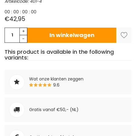
Artikelcode: 401-4
0
0
:
0
0
:
0
0
:
0
0
€42,95
+
In winkelwagen
-
This product is available in the following
variants:
Wat onze klanten zeggen
9.6
Gratis vanaf €50,- (NL)