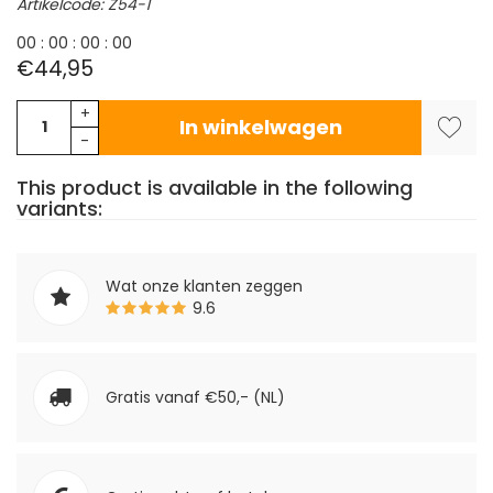
Artikelcode: Z54-1
0
0
:
0
0
:
0
0
:
0
0
€44,95
+
In winkelwagen
-
This product is available in the following
variants:
Wat onze klanten zeggen
9.6
Gratis vanaf €50,- (NL)