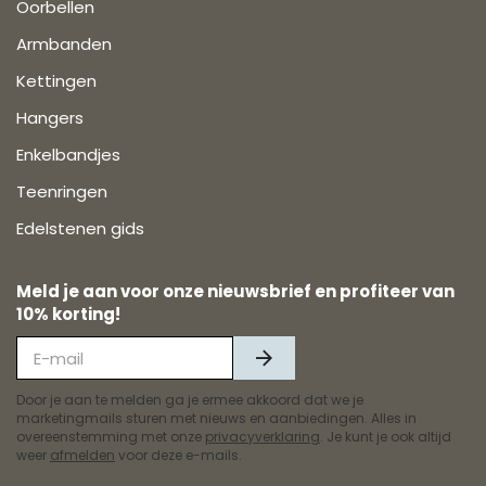
Oorbellen
Armbanden
Kettingen
Hangers
Enkelbandjes
Teenringen
Edelstenen gids
Meld je aan voor onze nieuwsbrief en profiteer van
10% korting!
Door je aan te melden ga je ermee akkoord dat we je
marketingmails sturen met nieuws en aanbiedingen. Alles in
overeenstemming met onze
privacyverklaring
. Je kunt je ook altijd
weer
afmelden
voor deze e-mails.