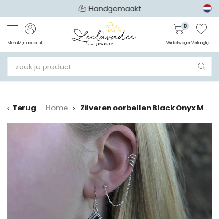
Handgemaakt
0
Menu
Mijn account
Winkelwagen
Verlanglijst
Terug
Home
Zilveren oorbellen Black Onyx Mahala