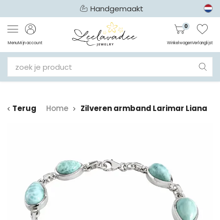
Handgemaakt
0
Menu
Mijn account
Winkelwagen
Verlanglijst
Terug
Home
Zilveren armband Larimar Liana