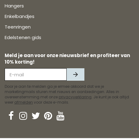
Hangers
Enkelbandjes
Teenringen
Edelstenen gids
Meld je aan voor onze nieuwsbrief en profiteer van
10% korting!
Door je aan te melden ga je ermee akkoord dat we je
marketingmails sturen met nieuws en aanbiedingen. Alles in
overeenstemming met onze
privacyverklaring
. Je kunt je ook altijd
weer
afmelden
voor deze e-mails.