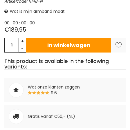
Artikelcode: R148-N
Wat is mijn armband maat
0
0
:
0
0
:
0
0
:
0
0
€189,95
+
In winkelwagen
-
This product is available in the following
variants:
Wat onze klanten zeggen
9.6
Gratis vanaf €50,- (NL)