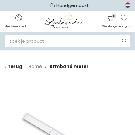
Handgemaakt
0
Menu
Mijn account
Winkelwagen
Verlanglijst
Terug
Home
Armband meter