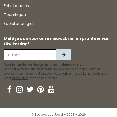
Enkelbandjes
Teenringen
Edelstenen gids
Meld je aan voor onze nieuwsbrief en profiteer van
10% korting!
Door je aan te melden ga je ermee akkoord dat we je
marketingmails sturen met nieuws en aanbiedingen. Alles in
overeenstemming met onze
privacyverklaring
. Je kunt je ook altijd
weer
afmelden
voor deze e-mails.
© Leelavadee Jewelry 2008 - 2026