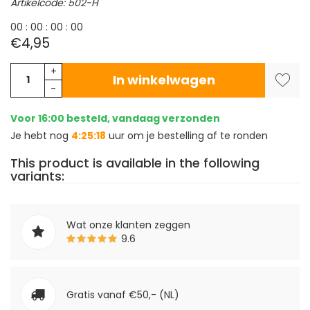
Artikelcode: 502-H
0
0
:
0
0
:
0
0
:
0
0
€4,95
+
In winkelwagen
-
Voor 16:00 besteld, vandaag verzonden
Je hebt nog
4:25:17
uur om je bestelling af te ronden
This product is available in the following
variants:
Wat onze klanten zeggen
9.6
Gratis vanaf €50,- (NL)