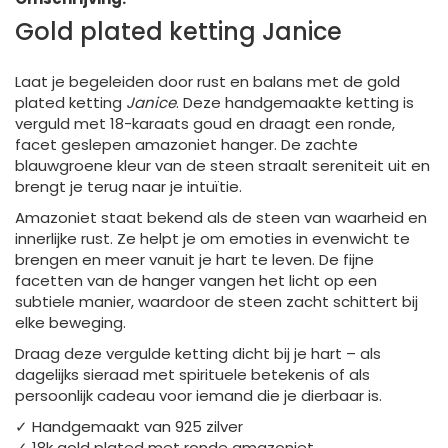
Gold plated ketting Janice
Laat je begeleiden door rust en balans met de gold
plated ketting
Janice
. Deze handgemaakte ketting is
verguld met 18-karaats goud en draagt een ronde,
facet geslepen amazoniet hanger. De zachte
blauwgroene kleur van de steen straalt sereniteit uit en
brengt je terug naar je intuïtie.
Amazoniet staat bekend als de steen van waarheid en
innerlijke rust. Ze helpt je om emoties in evenwicht te
brengen en meer vanuit je hart te leven. De fijne
facetten van de hanger vangen het licht op een
subtiele manier, waardoor de steen zacht schittert bij
elke beweging.
Draag deze vergulde ketting dicht bij je hart – als
dagelijks sieraad met spirituele betekenis of als
persoonlijk cadeau voor iemand die je dierbaar is.
✓ Handgemaakt van 925 zilver
✓ 18k gold plated met ronde amazoniet