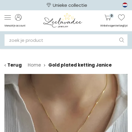
Unieke collectie
0
Menu
Mijn account
Winkelwagen
Verlanglijst
Terug
Home
Gold plated ketting Janice