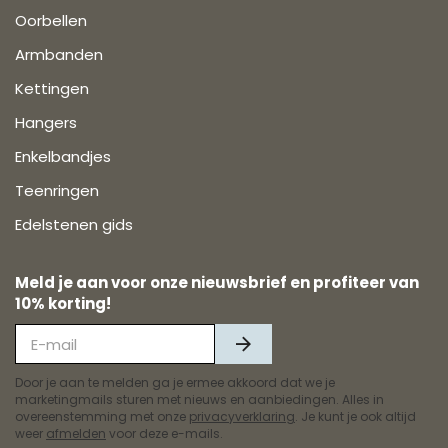
Oorbellen
Armbanden
Kettingen
Hangers
Enkelbandjes
Teenringen
Edelstenen gids
Meld je aan voor onze nieuwsbrief en profiteer van
10% korting!
Door je aan te melden ga je ermee akkoord dat we je
marketingmails sturen met nieuws en aanbiedingen. Alles in
overeenstemming met onze
privacyverklaring
. Je kunt je ook altijd
weer
afmelden
voor deze e-mails.