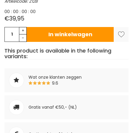
Artikelcode: Z12B
0
0
:
0
0
:
0
0
:
0
0
€39,95
+
In winkelwagen
-
This product is available in the following
variants:
Wat onze klanten zeggen
9.6
Gratis vanaf €50,- (NL)