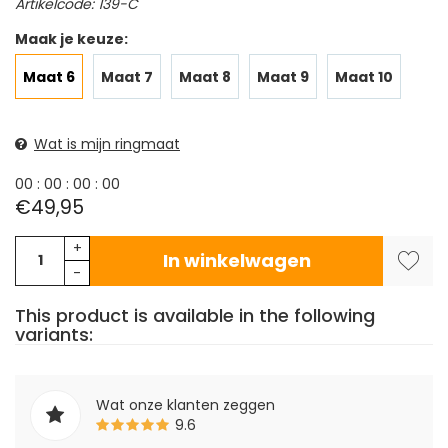
Artikelcode: 139-C
Maak je keuze:
Maat 6
Maat 7
Maat 8
Maat 9
Maat 10
Wat is mijn ringmaat
0
0
:
0
0
:
0
0
:
0
0
€49,95
+
In winkelwagen
-
This product is available in the following
variants:
Wat onze klanten zeggen
9.6