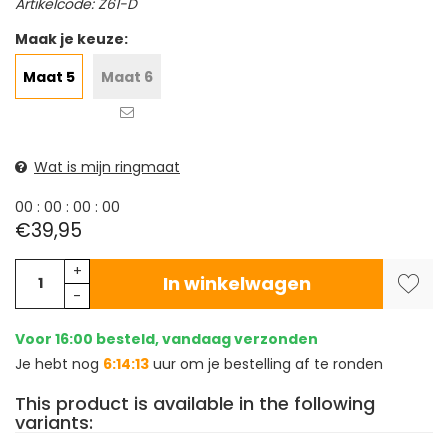
Artikelcode: Z61-D
Maak je keuze:
Maat 5
Maat 6
Wat is mijn ringmaat
0
0
:
0
0
:
0
0
:
0
0
€39,95
+
In winkelwagen
-
Voor 16:00 besteld, vandaag verzonden
Je hebt nog
6:14:13
uur om je bestelling af te ronden
This product is available in the following
variants: