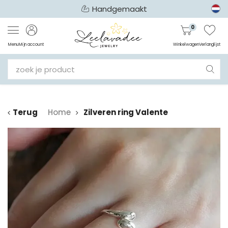
Handgemaakt
0
Menu
Mijn account
Winkelwagen
Verlanglijst
Terug
Home
Zilveren ring Valente