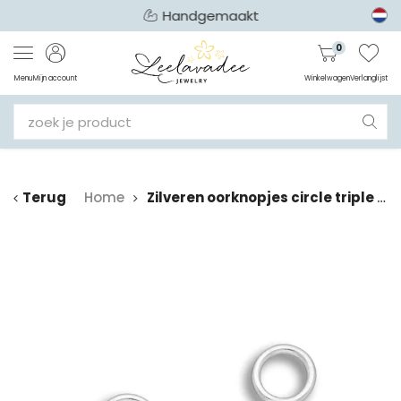
Handgemaakt
0
Menu
Mijn account
Winkelwagen
Verlanglijst
Terug
Home
Zilveren oorknopjes circle triple dot