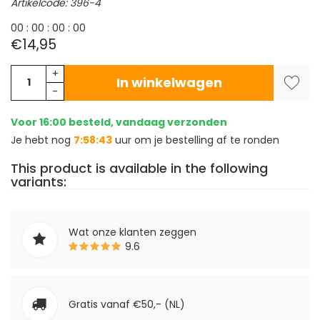
Artikelcode: 396-4
0
0
:
0
0
:
0
0
:
0
0
€14,95
+
In winkelwagen
-
Voor 16:00 besteld, vandaag verzonden
Je hebt nog
7:58:43
uur om je bestelling af te ronden
This product is available in the following
variants:
Wat onze klanten zeggen
9.6
Gratis vanaf €50,- (NL)