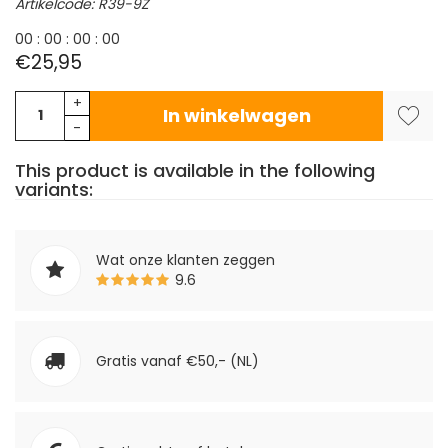
Artikelcode: R39-9Z
0
0
:
0
0
:
0
0
:
0
0
€25,95
+
In winkelwagen
-
This product is available in the following
variants:
Wat onze klanten zeggen
9.6
Gratis vanaf €50,- (NL)