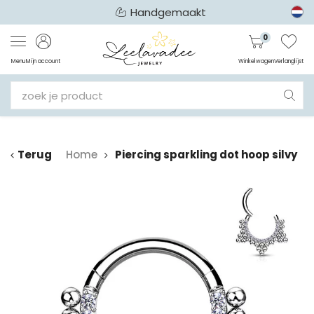
Handgemaakt
0
Menu
Mijn account
Winkelwagen
Verlanglijst
Terug
Home
Piercing sparkling dot hoop silvy