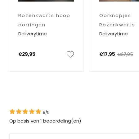
Rozenkwarts hoop
Oorknopjes
oorringen
Rozenkwarts
Deliverytime
Deliverytime
dubbeleinder
€29,95
€17,95
€27,95
5/5
Op basis van
1
beoordeling(en)