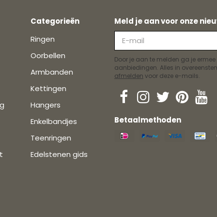
Categorieën
Meld je aan voor onze nieu
Ringen
Oorbellen
Door je aan te melden ga je ermee
aanbiedingen. Alles in overeens
Armbanden
afmelden
voor deze e-mails.
Kettingen
ng
Hangers
Betaalmethoden
Enkelbandjes
Teenringen
t
Edelstenen gids