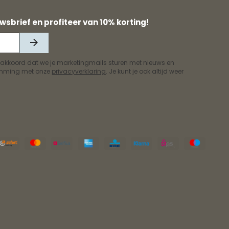
wsbrief en profiteer van 10% korting!
 akkoord dat we je marketingmails sturen met nieuws en
temming met onze
privacyverklaring
. Je kunt je ook altijd weer