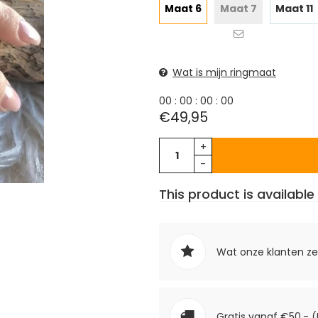
Maat 6
Maat 7
Maat 11
Wat is mijn ringmaat
0
0
:
0
0
:
0
0
:
0
0
€49,95
+
-
This product is available 
Wat onze klanten z
Gratis vanaf €50,- (