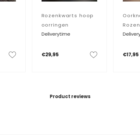
Rozenkwarts hoop
Oorkn
oorringen
Rozen
Deliverytime
Deliver
dubbe
€29,95
€17,95
Product reviews