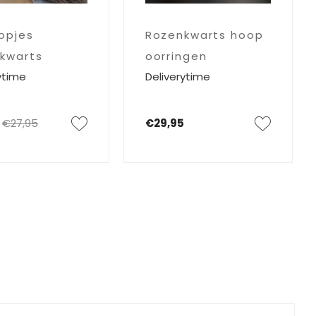
opjes
Rozenkwarts hoop
kwarts
oorringen
ytime
Deliverytime
leinder
€27,95
€29,95