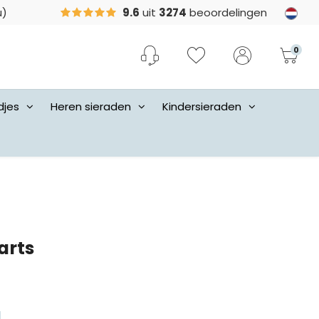
u)
9.6
uit
3274
beoordelingen
0
djes
Heren sieraden
Kindersieraden
arts