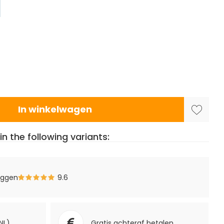
In winkelwagen
in the following variants:
eggen
9.6
NL)
Gratis achteraf betalen