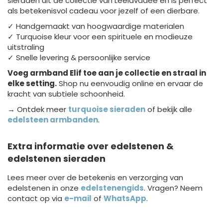
sieraden uit de collectie van Leelavadee en is perfect
als betekenisvol cadeau voor jezelf of een dierbare.
✓ Handgemaakt van hoogwaardige materialen
✓ Turquoise kleur voor een spirituele en modieuze
uitstraling
✓ Snelle levering & persoonlijke service
Voeg armband Elif toe aan je collectie en straal in
elke setting.
Shop nu eenvoudig online en ervaar de
kracht van subtiele schoonheid.
→ Ontdek meer
turquoise sieraden
of bekijk alle
edelsteen armbanden
.
Extra informatie over edelstenen &
edelstenen sieraden
Lees meer over de betekenis en verzorging van
edelstenen in onze
edelstenengids
. Vragen? Neem
contact op via
e-mail
of
WhatsApp
.