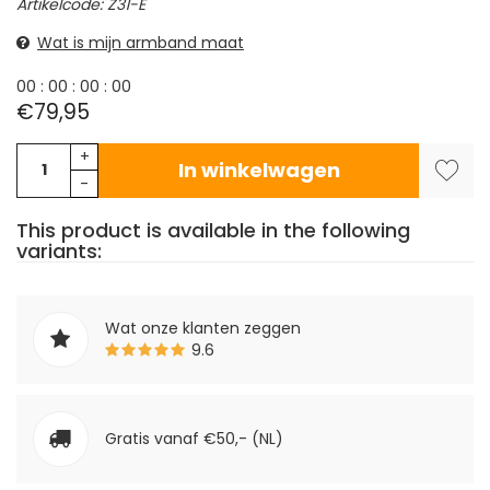
Artikelcode: Z31-E
Wat is mijn armband maat
0
0
:
0
0
:
0
0
:
0
0
€79,95
+
In winkelwagen
-
This product is available in the following
variants:
Wat onze klanten zeggen
9.6
Gratis vanaf €50,- (NL)