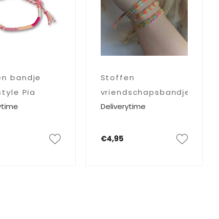
en bandje
Stoffen
style Pia
vriendschapsbandje
ytime
Deliverytime
Capri
€4,95