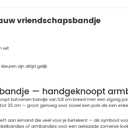
blauw vriendschapsbandje
n wit
euren zijn altijd gelijk
psbandje — handgeknoopt arm
opt katoenen bandje van 0,8 cm breed met een zigzag patro
tot 25 cm — groot genoeg voor zowel een pols als een enkel,
eft aan iemand die veel voor je betekent — als symbool voor
nkelbandjes of armbandjes voor een gelaagde zomerse look