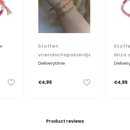
je
Stoff
Stoffen
Ibiza 
vriendschapsbandje
Deliver
Deliverytime
Capri
€4,95
€4,95
Product reviews