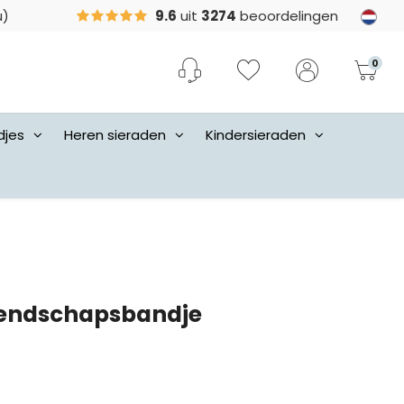
u)
9.6
uit
3274
beoordelingen
0
djes
Heren sieraden
Kindersieraden
iendschapsbandje