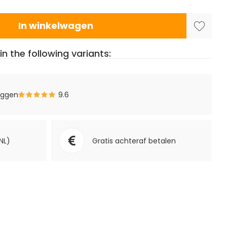
In winkelwagen
in the following variants:
eggen
9.6
NL)
Gratis achteraf betalen