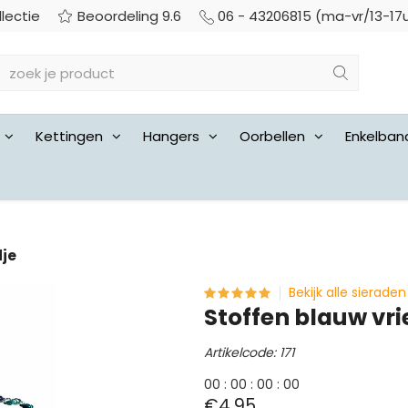
llectie
Beoordeling 9.6
06 - 43206815 (ma-vr/13-17
Kettingen
Hangers
Oorbellen
Enkelban
dje
Bekijk alle sieraden
Stoffen blauw vr
Artikelcode: 171
0
0
:
0
0
:
0
0
:
0
0
€4,95