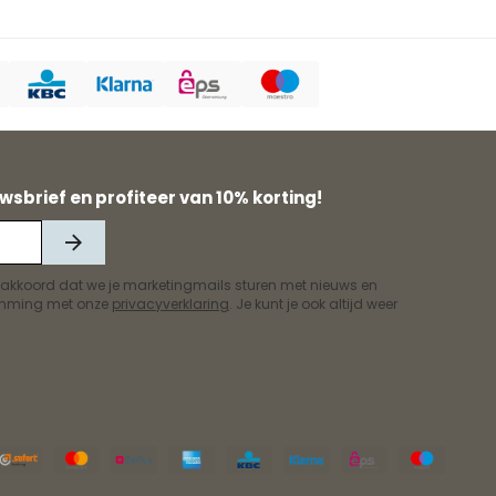
wsbrief en profiteer van 10% korting!
 akkoord dat we je marketingmails sturen met nieuws en
temming met onze
privacyverklaring
. Je kunt je ook altijd weer