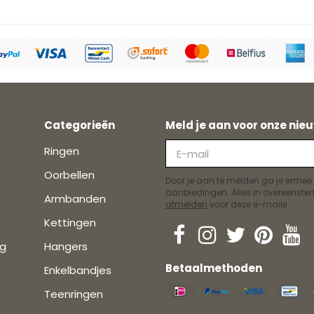
Categorieën
Meld je aan voor onze nieu
Ringen
Oorbellen
Door je aan te melden ga je ermee
aanbiedingen. Alles in overeens
Armbanden
afmelden
voor deze e-mails.
Kettingen
ng
Hangers
Betaalmethoden
Enkelbandjes
Teenringen