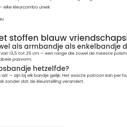
— elke kleurcombo uniek
au
et stoffen blauw vriendschap
owel als armbandje als enkelbandje 
je van 13,5 tot 25 cm — een range die zowel de meeste pols
abele pasvorm.
apsbandje hetzelfde?
 wit — zijn bij elk bandje gelijk. Het exacte patroon kan pe
 zonder dat de kleurstelling verandert.