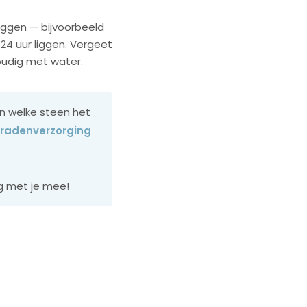
leggen — bijvoorbeeld
 24 uur liggen. Vergeet
voudig met water.
en welke steen het
eradenverzorging
 met je mee!