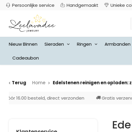
Persoonlijke service
Handgemaakt
Unieke co
Nieuw Binnen
Sieraden
Ringen
Armbanden
Cadeaubon
Terug
Home
Edelstenen reinigen en opladen: z
en
Gratis verzenden vanaf €50,- (NL)
N
Ede
Klantenservice