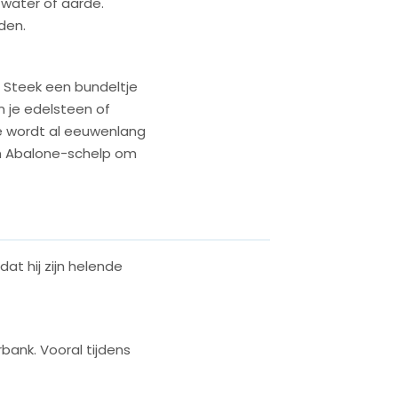
water of aarde.
den.
. Steek een bundeltje
m je edelsteen of
e wordt al eeuwenlang
en Abalone-schelp om
at hij zijn helende
bank. Vooral tijdens