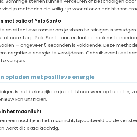
 is. Sommige stenen kunnen verkleuren of beschadigen door 
 vind je methodes die veilig zijn voor al onze edelsteensiera
 met salie of Palo Santo
te en effectieve manier om je steen te reinigen is smudgen
ie of een stukje Palo Santo aan en laat de rook rustig rondo
waaien — ongeveer 5 seconden is voldoende. Deze method
 om negatieve energie te verwijderen. Gebruik eventueel e
 te vangen.
en opladen met positieve energie
inigen is het belangrijk om je edelsteen weer op te laden, zod
nieuw kan uitstralen.
in het maanlicht
een een nachtje in het maanlicht, bijvoorbeeld op de venster
n werkt dit extra krachtig.