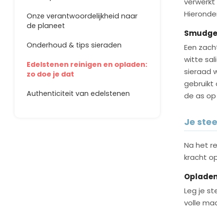
verwerkt
Hieronder
Onze verantwoordelijkheid naar
de planeet
Smudgen
Onderhoud & tips sieraden
Een zach
witte sal
Edelstenen reinigen en opladen:
sieraad 
zo doe je dat
gebruikt
Authenticiteit van edelstenen
de as op
Je ste
Na het re
kracht op
Opladen 
Leg je st
volle maa