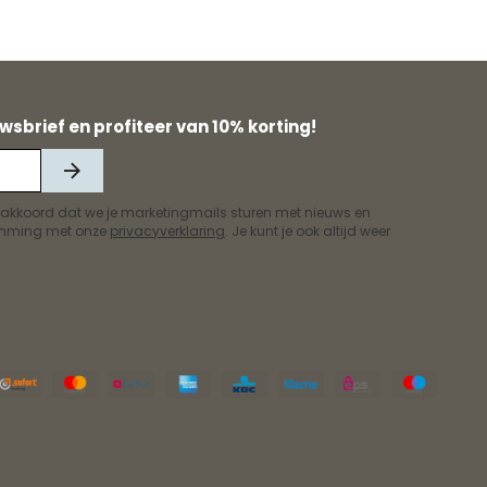
wsbrief en profiteer van 10% korting!
 akkoord dat we je marketingmails sturen met nieuws en
temming met onze
privacyverklaring
. Je kunt je ook altijd weer