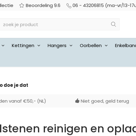
llectie
Beoordeling 9.6
06 - 43206815 (ma-vr/13-17
Kettingen
Hangers
Oorbellen
Enkelban
o doe je dat
iet goed, geld terug
Gratis achteraf be
lstenen reinigen en oplad