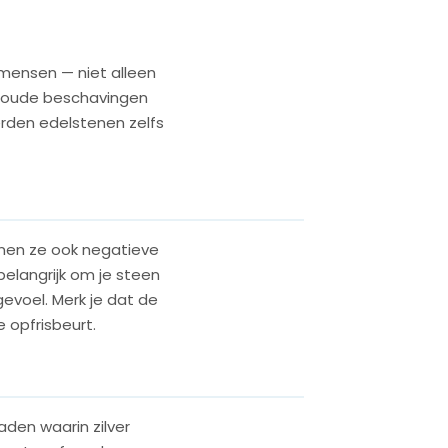
 mensen — niet alleen
n oude beschavingen
erden edelstenen zelfs
unnen ze ook negatieve
elangrijk om je steen
gevoel. Merk je dat de
 opfrisbeurt.
aden waarin zilver