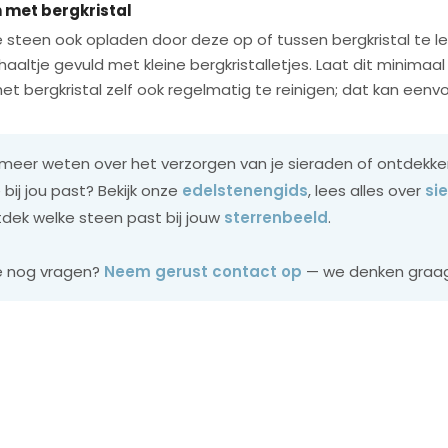
 met bergkristal
je steen ook opladen door deze op of tussen bergkristal te 
haaltje gevuld met kleine bergkristalletjes. Laat dit minimaal
et bergkristal zelf ook regelmatig te reinigen; dat kan een
e meer weten over het verzorgen van je sieraden of ontdekk
bij jou past? Bekijk onze
edelstenengids
, lees alles over
si
tdek welke steen past bij jouw
sterrenbeeld
.
e nog vragen?
Neem gerust contact op
— we denken graag