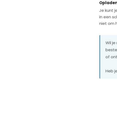
Opladen
Je kunt 
in een sc
niet om h
Wil j
beste 
of on
Heb j