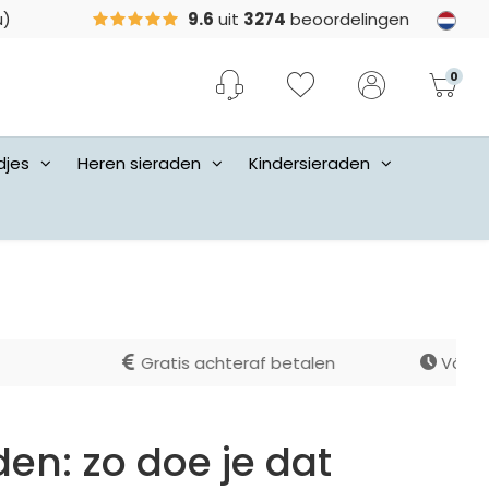
u)
9.6
uit
3274
beoordelingen
0
djes
Heren sieraden
Kindersieraden
talen
Vóór 16.00 besteld, direct verzonden
en: zo doe je dat