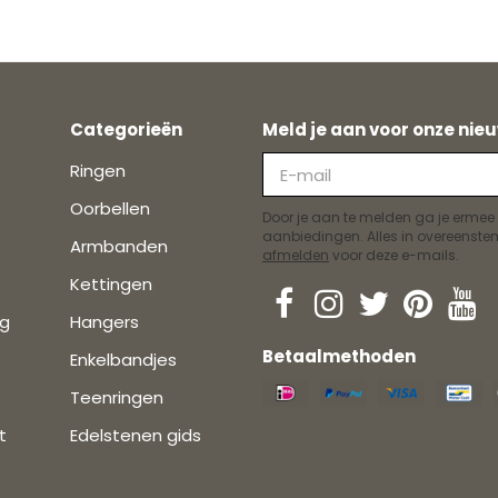
Categorieën
Meld je aan voor onze nieu
Ringen
Oorbellen
Door je aan te melden ga je ermee
aanbiedingen. Alles in overeens
Armbanden
afmelden
voor deze e-mails.
Kettingen
ng
Hangers
Betaalmethoden
Enkelbandjes
Teenringen
t
Edelstenen gids