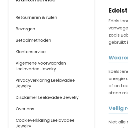
Edelst
Retourneren & ruilen
Edelsten
vanwege 
Bezorgen
zoals Bab
Betaalmethoden
gebruikt
Klantenservice
Waarom
Algemene voorwaarden
Leelavadee Jewelry
Edelstene
energie 
Privacyverklaring Leelavadee
af en toe
Jewelry
steen min
Disclaimer Leelavadee Jewelry
Veilig 
Over ons
Cookieverklaring Leelavadee
Niet alle
Jewelry