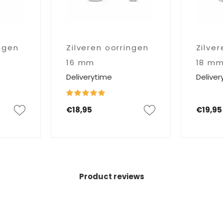
ingen
Zilveren oorringen
Zilve
16 mm
18 m
Deliverytime
Deliver
€18,95
€19,95
Product reviews