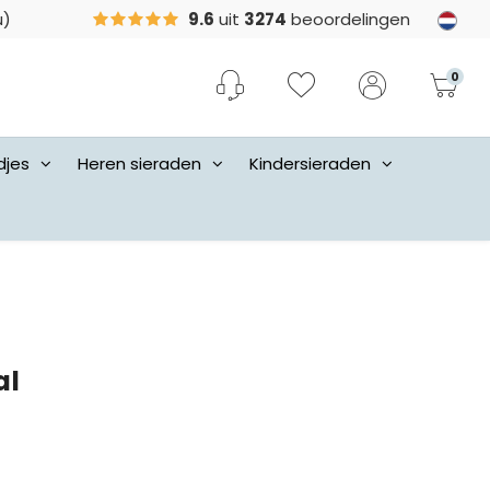
u)
9.6
uit
3274
beoordelingen
0
djes
Heren sieraden
Kindersieraden
al