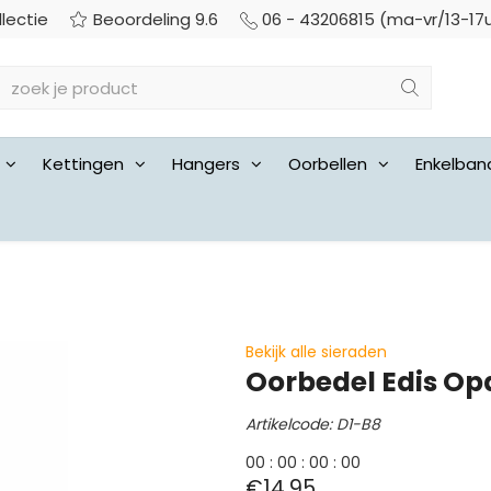
llectie
Beoordeling 9.6
06 - 43206815 (ma-vr/13-17
Kettingen
Hangers
Oorbellen
Enkelban
Bekijk alle sieraden
Oorbedel Edis Op
Artikelcode: D1-B8
0
0
:
0
0
:
0
0
:
0
0
€14,95