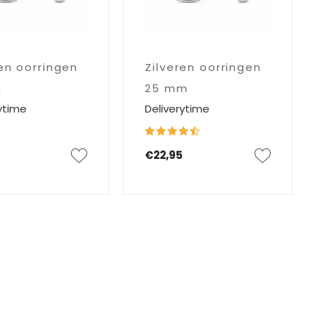
ren oorringen
Zilveren oorringen
m
25 mm
ytime
Deliverytime
€22,95