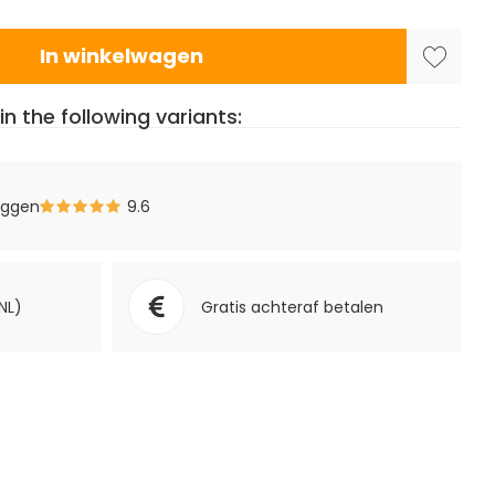
In winkelwagen
in the following variants:
eggen
9.6
NL)
Gratis achteraf betalen