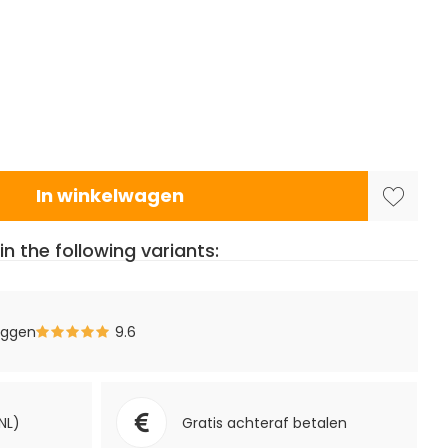
In winkelwagen
in the following variants:
eggen
9.6
NL)
Gratis achteraf betalen