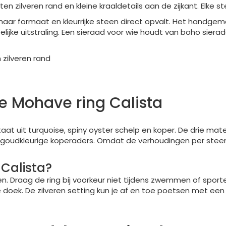
n zilveren rand en kleine kraaldetails aan de zijkant. Elke st
 haar formaat en kleurrijke steen direct opvalt. Het handge
ijke uitstraling. Een sieraad voor wie houdt van boho sierad
 zilveren rand
e Mohave ring Calista
at uit turquoise, spiny oyster schelp en koper. De drie ma
 en goudkleurige koperaders. Omdat de verhoudingen per steen v
Calista?
n. Draag de ring bij voorkeur niet tijdens zwemmen of sport
 doek. De zilveren setting kun je af en toe poetsen met ee