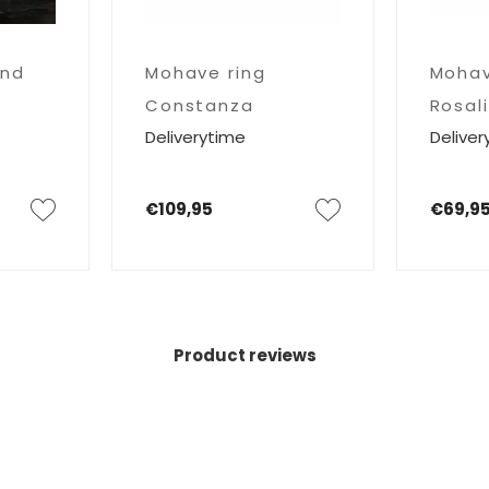
nd
Mohave ring
Mohav
Constanza
Rosal
Deliverytime
Deliver
€109,95
€69,9
Product reviews