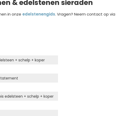
nen & edelstenen sieraden
nen in onze
edelstenengids
. Vragen? Neem contact op vi
delsteen + schelp + koper
Statement
ois edelsteen + schelp + koper