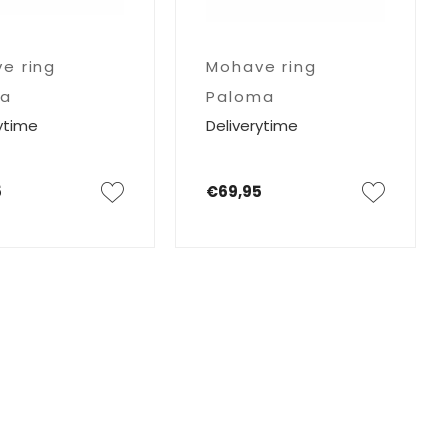
e ring
Mohave ring
ia
Paloma
ytime
Deliverytime
5
€69,95