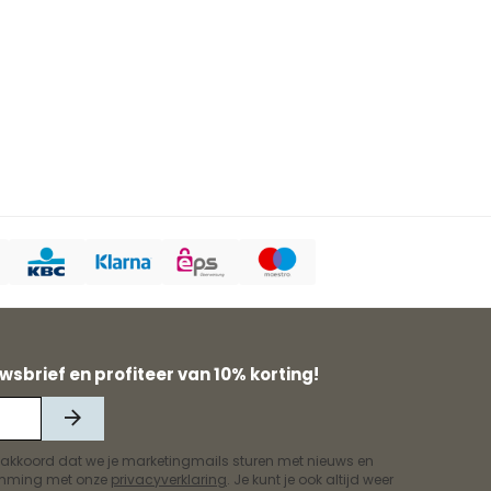
wsbrief en profiteer van 10% korting!
 akkoord dat we je marketingmails sturen met nieuws en
temming met onze
privacyverklaring
. Je kunt je ook altijd weer