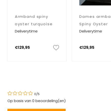
Armband spiny
Dames armba
oyster turquoise
Spiny Oyster
Deliverytime
Deliverytime
Turquoise
€129,95
€129,95
0/5
Op basis van
0
beoordeling(en)