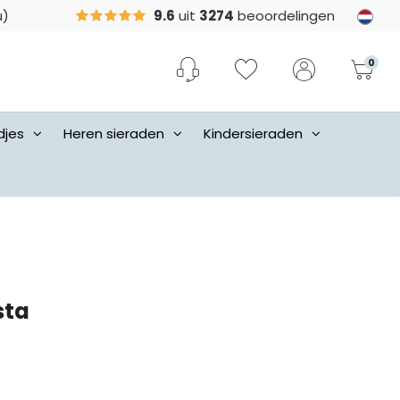
u)
9.6
uit
3274
beoordelingen
0
djes
Heren sieraden
Kindersieraden
sta