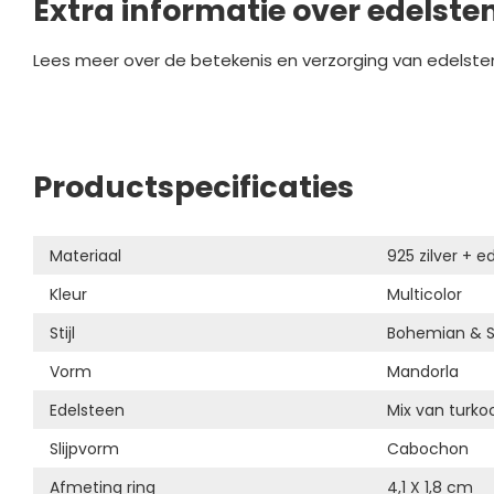
Extra informatie over edelste
Lees meer over de betekenis en verzorging van edelste
Productspecificaties
Materiaal
925 zilver + e
Kleur
Multicolor
Stijl
Bohemian & 
Vorm
Mandorla
Edelsteen
Mix van turko
Slijpvorm
Cabochon
Afmeting ring
4,1 X 1,8 cm