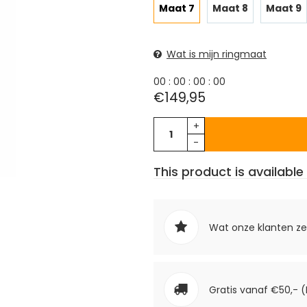
Maat 7
Maat 8
Maat 9
Wat is mijn ringmaat
0
0
:
0
0
:
0
0
:
0
0
€149,95
+
-
This product is available 
Wat onze klanten z
Gratis vanaf €50,- (