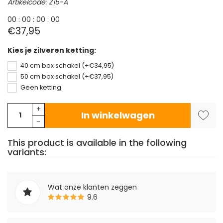
Artikelcode: Z15-A
0
0
:
0
0
:
0
0
:
0
0
€37,95
Kies je zilveren ketting:
40 cm box schakel (+€34,95)
50 cm box schakel (+€37,95)
Geen ketting
+
In winkelwagen
-
This product is available in the following
variants:
Wat onze klanten zeggen
9.6