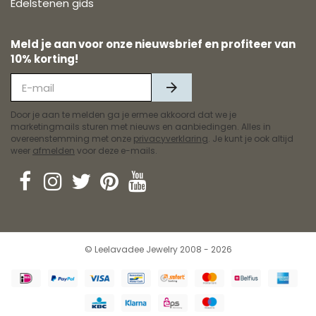
Edelstenen gids
Meld je aan voor onze nieuwsbrief en profiteer van
10% korting!
Door je aan te melden ga je ermee akkoord dat we je
marketingmails sturen met nieuws en aanbiedingen. Alles in
overeenstemming met onze
privacyverklaring
. Je kunt je ook altijd
weer
afmelden
voor deze e-mails.
© Leelavadee Jewelry 2008 - 2026