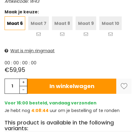
Artikelcode: W43
Maak je keuze:
Maat 6
Maat 7
Maat 8
Maat 9
Maat 10
Wat is mijn ringmaat
0
0
:
0
0
:
0
0
:
0
0
€59,95
+
In winkelwagen
-
Voor 16:00 besteld, vandaag verzonden
Je hebt nog
4:08:43
uur om je bestelling af te ronden
This product is available in the following
variants: