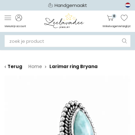
Handgemaakt
0
Menu
Mijn account
Winkelwagen
Verlanglijst
Terug
Home
Larimar ring Bryana