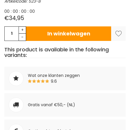
Artikelcode: 523-8
0
0
:
0
0
:
0
0
:
0
0
€34,95
+
In winkelwagen
-
This product is available in the following
variants:
Wat onze klanten zeggen
9.6
Gratis vanaf €50,- (NL)