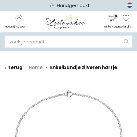
Handgemaakt
0
Menu
Mijn account
Winkelwagen
Verlanglijst
Terug
Home
Enkelbandje zilveren hartje