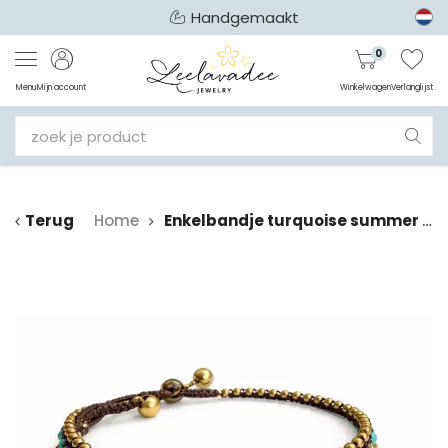
Handgemaakt
0
Menu
Mijn account
Winkelwagen
Verlanglijst
Terug
Home
Enkelbandje turquoise summer drop