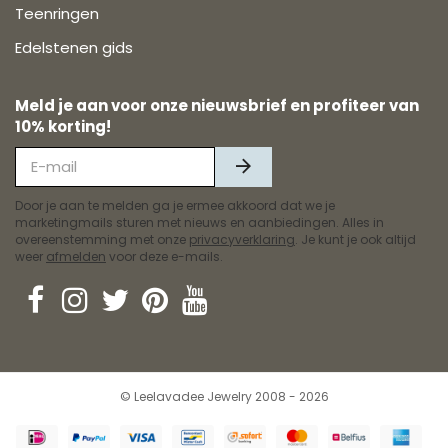
Teenringen
Edelstenen gids
Meld je aan voor onze nieuwsbrief en profiteer van
10% korting!
Door je aan te melden ga je ermee akkoord dat we je
marketingmails sturen met nieuws en aanbiedingen. Alles in
overeenstemming met onze
privacyverklaring
. Je kunt je ook altijd
weer
afmelden
voor deze e-mails.
© Leelavadee Jewelry 2008 - 2026