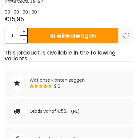
Artikelcode: EB-27
0
0
:
0
0
:
0
0
:
0
0
€15,95
+
In winkelwagen
-
This product is available in the following
variants:
Wat onze klanten zeggen
9.6
Gratis vanaf €50,- (NL)