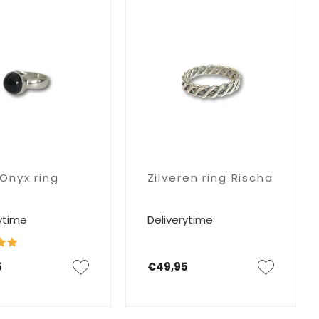
 Onyx ring
Zilveren ring Rischa
ytime
Deliverytime
5
€49,95