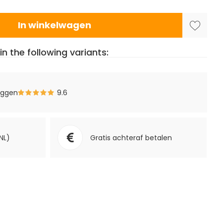
In winkelwagen
in the following variants:
eggen
9.6
NL)
Gratis achteraf betalen