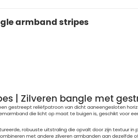
ngle armband stripes
s | Zilveren bangle met gestr
 een gestreept reliëfpatroon van dicht aaneengesloten horiz
emarmband die licht op maat te buigen is, geschikt voor ee
reerde, robuuste uitstraling die opvalt door zijn textuur in
 combineren met andere zilveren armbanden aan dezelfde of