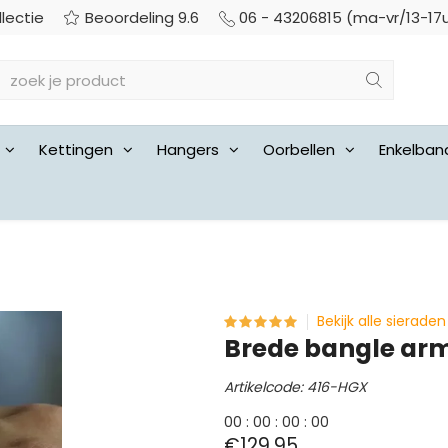
llectie
Beoordeling 9.6
06 - 43206815 (ma-vr/13-17
Kettingen
Hangers
Oorbellen
Enkelban
Bekijk alle sieraden
Brede bangle arm
Artikelcode: 416-HGX
0
0
:
0
0
:
0
0
:
0
0
€129,95