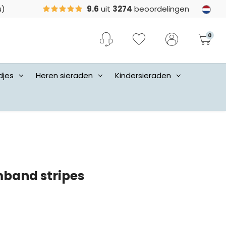
u)
9.6
uit
3274
beoordelingen
0
djes
Heren sieraden
Kindersieraden
band stripes