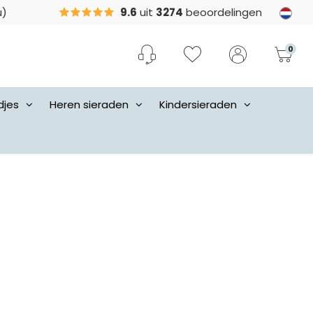
u)
9.6
uit
3274
beoordelingen
0
djes
Heren sieraden
Kindersieraden