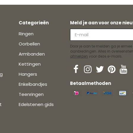
Categorieën
Meld je aan voor onze nieu
Ringen
Oorbellen
Door je aan te melden ga je ermee
aanbiedingen. Alles in overeens
Armbanden
afmelden
voor deze e-mails.
Kettingen
ng
Hangers
Betaalmethoden
Enkelbandjes
Teenringen
t
Edelstenen gids