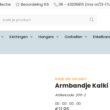
llectie
Beoordeling 9.6
06 - 43206815 (ma-vr/13-17
Kettingen
Hangers
Oorbellen
Enkelban
Bekijk alle sieraden
Armbandje Kalki
Artikelcode: 209-2
0
0
:
0
0
:
0
0
:
0
0
€11,95