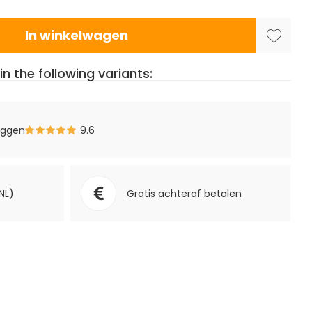
In winkelwagen
in the following variants:
eggen
9.6
NL)
Gratis achteraf betalen