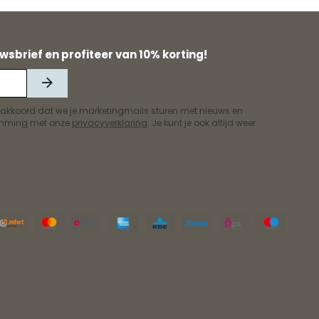
wsbrief en profiteer van 10% korting!
 akkoord dat we je marketingmails sturen met nieuws en
temming met onze
privacyverklaring
. Je kunt je ook altijd weer