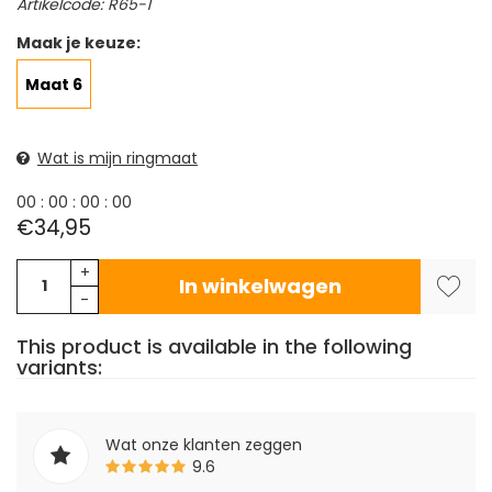
Artikelcode: R65-1
Maak je keuze:
Maat 6
Wat is mijn ringmaat
0
0
:
0
0
:
0
0
:
0
0
€34,95
+
In winkelwagen
-
This product is available in the following
variants:
Wat onze klanten zeggen
9.6