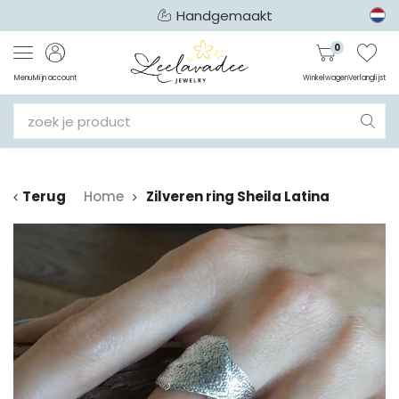
Handgemaakt
0
Menu
Mijn account
Winkelwagen
Verlanglijst
Terug
Home
Zilveren ring Sheila Latina