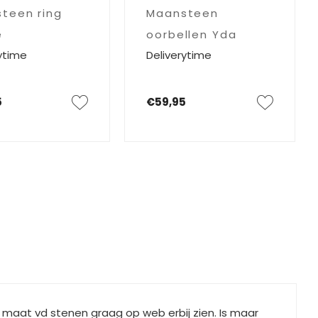
teen ring
Maansteen
e
oorbellen Yda
ytime
Deliverytime
5
€59,95
 maat vd stenen graag op web erbij zien. Is maar