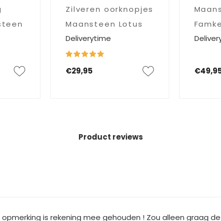
g
Zilveren oorknopjes
Maans
steen
Maansteen Lotus
Famk
Deliverytime
Deliver
€29,95
€49,9
Product reviews
jn opmerking is rekening mee gehouden ! Zou alleen graag de