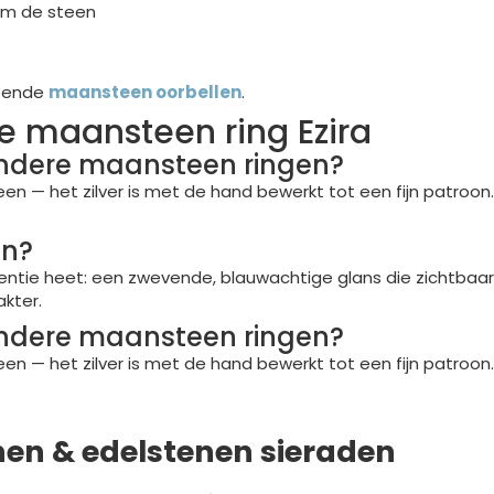
dom de steen
ssende
maansteen oorbellen
.
e maansteen ring Ezira
andere maansteen ringen?
en — het zilver is met de hand bewerkt tot een fijn patroon
en?
entie heet: een zwevende, blauwachtige glans die zichtbaar 
akter.
andere maansteen ringen?
en — het zilver is met de hand bewerkt tot een fijn patroon
nen & edelstenen sieraden