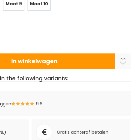
Maat 9
Maat 10
In winkelwagen
in the following variants:
eggen
9.6
NL)
Gratis achteraf betalen