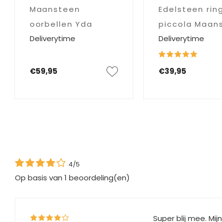
Maansteen
Edelsteen rin
oorbellen Yda
piccola Maan
Deliverytime
Deliverytime
€59,95
€39,95
4/5
Op basis van
1
beoordeling(en)
Super blij mee. Mi