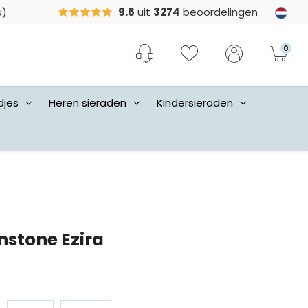
u)
9.6
uit
3274
beoordelingen
0
djes
Heren sieraden
Kindersieraden
nstone Ezira