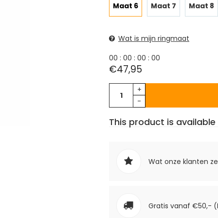
Maat 6
Maat 7
Maat 8
Wat is mijn ringmaat
0
0
:
0
0
:
0
0
:
0
0
€47,95
+
-
This product is available 
Wat onze klanten z
Gratis vanaf €50,- (