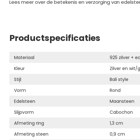
Lees meer over de betekenis en verzorging van edelste
Productspecificaties
Materiaal
925 zilver + e
Kleur
Zilver en wit/g
Stijl
Bali style
Vorm
Rond
Edelsteen
Maansteen
Slijpvorm
Cabochon
Afmeting ring
1,3 cm
Afmeting steen
0,9 cm