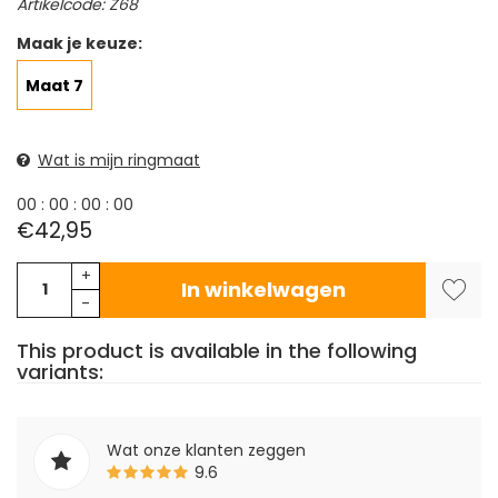
Artikelcode: Z68
Maak je keuze:
Maat 7
Wat is mijn ringmaat
0
0
:
0
0
:
0
0
:
0
0
€42,95
+
In winkelwagen
-
This product is available in the following
variants:
Wat onze klanten zeggen
9.6