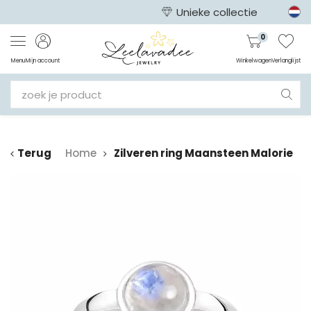
Unieke collectie
0
Menu
Mijn account
Winkelwagen
Verlanglijst
Terug
Home
Zilveren ring Maansteen Malorie