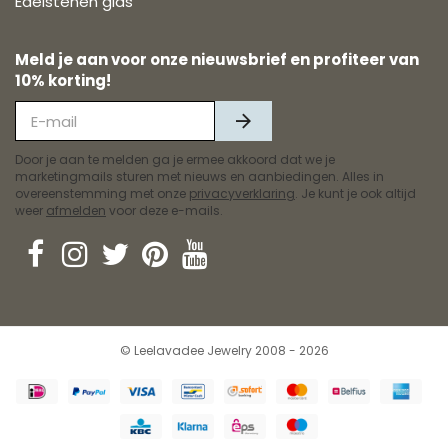
Edelstenen gids
Meld je aan voor onze nieuwsbrief en profiteer van
10% korting!
Door je aan te melden ga je ermee akkoord dat we je
marketingmails sturen met nieuws en aanbiedingen. Alles in
overeenstemming met onze
privacyverklaring
. Je kunt je ook altijd
weer
afmelden
voor deze e-mails.
© Leelavadee Jewelry 2008 - 2026