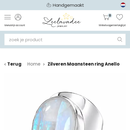
Handgemaakt
0
Menu
Mijn account
Winkelwagen
Verlanglijst
Terug
Home
Zilveren Maansteen ring Anello