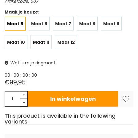
Artikelcode: 507
Maak je keuze:
Maat 5
Maat 6
Maat 7
Maat 8
Maat 9
Maat 10
Maat 11
Maat 12
Wat is mijn ringmaat
0
0
:
0
0
:
0
0
:
0
0
€99,95
+
In winkelwagen
-
This product is available in the following
variants: