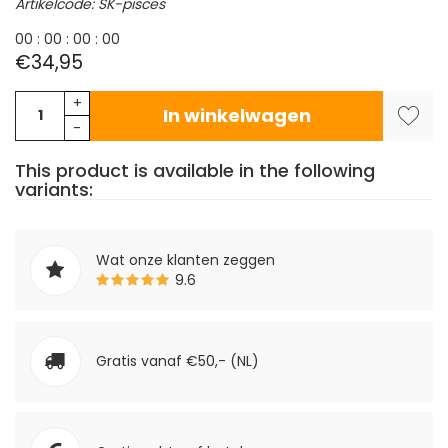
Artikelcode: SK-pisces
0
0
:
0
0
:
0
0
:
0
0
€34,95
+
In winkelwagen
-
This product is available in the following
variants:
Wat onze klanten zeggen
9.6
Gratis vanaf €50,- (NL)