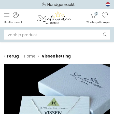
Handgemaakt
0
Menu
Mijn account
Winkelwagen
Verlanglijst
Terug
Home
Vissen ketting