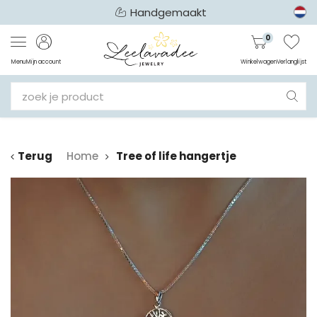
Handgemaakt
0
Menu
Mijn account
Winkelwagen
Verlanglijst
Terug
Home
Tree of life hangertje