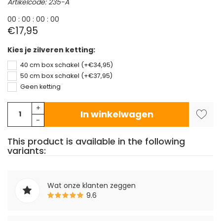
Artikelcode: 235-A
0
0
:
0
0
:
0
0
:
0
0
€17,95
Kies je zilveren ketting:
40 cm box schakel (+€34,95)
50 cm box schakel (+€37,95)
Geen ketting
+
In winkelwagen
-
This product is available in the following
variants:
Wat onze klanten zeggen
9.6