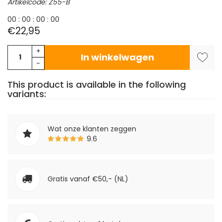
Artikelcode: Z55-B
0
0
:
0
0
:
0
0
:
0
0
€22,95
+
In winkelwagen
-
This product is available in the following
variants:
Wat onze klanten zeggen
9.6
Gratis vanaf €50,- (NL)