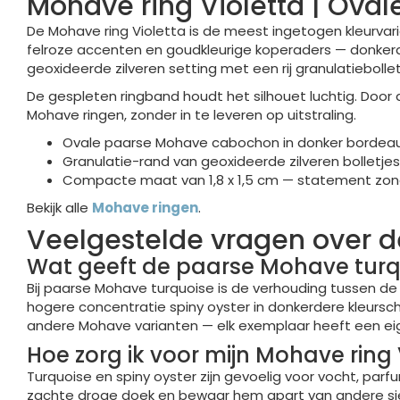
Mohave ring Violetta | Ov
De Mohave ring Violetta is de meest ingetogen kleurvar
felroze accenten en goudkleurige koperaders — donkerde
geoxideerde zilveren setting met een rij granulatieboll
De gespleten ringband houdt het silhouet luchtig. Door 
Mohave ringen, zonder in te leveren op uitstraling.
Ovale paarse Mohave cabochon in donker bordeau
Granulatie-rand van geoxideerde zilveren bolletj
Compacte maat van 1,8 x 1,5 cm — statement zo
Bekijk alle
Mohave ringen
.
Veelgestelde vragen over d
Wat geeft de paarse Mohave turqu
Bij paarse Mohave turquoise is de verhouding tussen de
hogere concentratie spiny oyster in donkerdere kleursch
andere Mohave varianten — elk exemplaar heeft een eig
Hoe zorg ik voor mijn Mohave ring 
Turquoise en spiny oyster zijn gevoelig voor vocht, p
zachte droge doek en bewaar hem apart van andere si