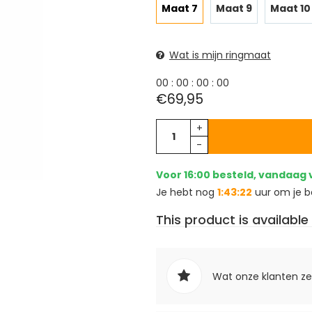
Maat 7
Maat 9
Maat 10
Wat is mijn ringmaat
0
0
:
0
0
:
0
0
:
0
0
€69,95
+
-
Voor 16:00 besteld, vandaag
Je hebt nog
1:43:21
uur om je be
This product is available 
Wat onze klanten z