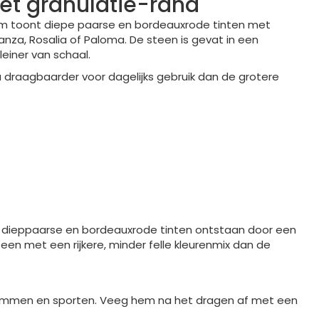
et granulatie-rand
2 cm toont diepe paarse en bordeauxrode tinten met
za, Rosalia of Paloma. De steen is gevat in een
leiner van schaal.
a draagbaarder voor dagelijks gebruik dan de grotere
De dieppaarse en bordeauxrode tinten ontstaan door een
een met een rijkere, minder felle kleurenmix dan de
 zwemmen en sporten. Veeg hem na het dragen af met een