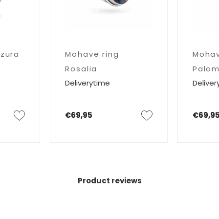
Azura
Mohave ring
Mohav
Rosalia
Palo
Deliverytime
Deliver
€69,95
€69,9
Product reviews