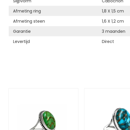
Slijpvorm
Cabochon
Afmeting ring
1,8 X 1,5 cm
Afmeting steen
1,6 X 1,2 cm
Garantie
3 maanden
Levertijd
Direct