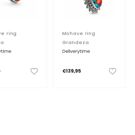
e ring
Mohave ring
ma
Grandeza
ytime
Deliverytime
5
€139,95