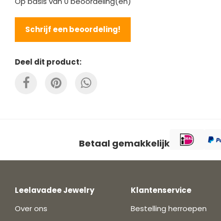
Op basis van
0
beoordeling(en)
Schrijf een beoordeling!
Deel dit product:
Betaal gemakkelijk
Leelavadee Jewelry
Klantenservice
Over ons
Bestelling herroepen