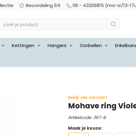
llectie
Beoordeling 9.6
06 - 43206815 (ma-vr/13-17
Kettingen
Hangers
Oorbellen
Enkelban
Bekijk alle sieraden
Mohave ring Viol
Artikelcode: 367-B
Maak je keuze: