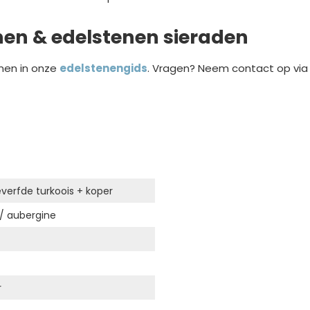
nen & edelstenen sieraden
nen in onze
edelstenengids
. Vragen? Neem contact op vi
everfde turkoois + koper
/ aubergine
r