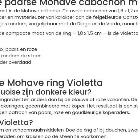
ale paarse Mohave cabochon m
iant in de Mohave collectie. De ovale cabochon van 1,6 x 1,
r en mysterieuzer van karakter dan de felgekleurde Constan
etjes rondom, vergelijkbaar met de Diega en de Verda, maar k
de compacte maat van de ring — 1,8 x 1,5 cm — is de Violett
x, paars en roze
es rondom de steen
nder overdaad
e Mohave ring Violetta
oise zijn donkere kleur?
 ingrediënten anders dan bij de blauwe of roze varianten. 
akeringen, gecombineerd met koper. Het resultaat is een st
en patroon van paars, roze en goudkleurige koperaders.
Violetta?
arfum en schoonmaakmiddelen. Doe de ring af bij douchen,
eraden om krassen op de steen te voorkomen.