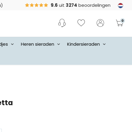
u)
9.6
uit
3274
beoordelingen
0
djes
Heren sieraden
Kindersieraden
etta