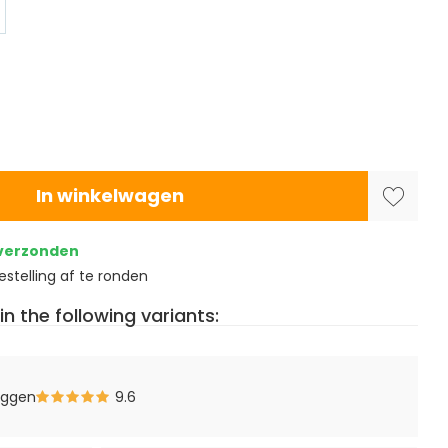
In winkelwagen
 verzonden
stelling af te ronden
in the following variants:
eggen
9.6