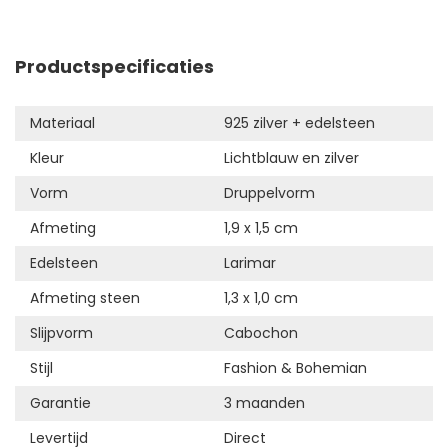
Productspecificaties
Materiaal
925 zilver + edelsteen
Kleur
Lichtblauw en zilver
Vorm
Druppelvorm
Afmeting
1,9 x 1,5 cm
Edelsteen
Larimar
Afmeting steen
1,3 x 1,0 cm
Slijpvorm
Cabochon
Stijl
Fashion & Bohemian
Garantie
3 maanden
Levertijd
Direct