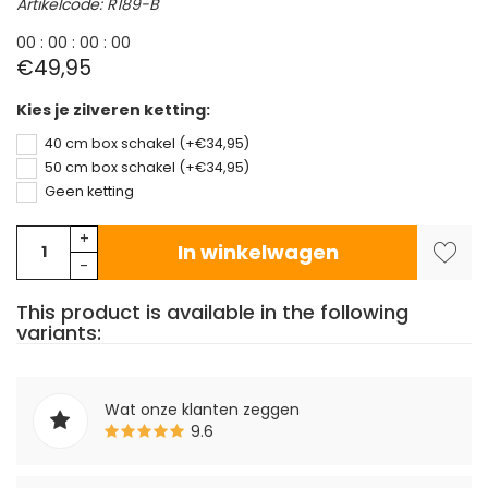
Artikelcode: R189-B
0
0
:
0
0
:
0
0
:
0
0
€49,95
Kies je zilveren ketting:
40 cm box schakel (+€34,95)
50 cm box schakel (+€34,95)
Geen ketting
+
In winkelwagen
-
This product is available in the following
variants:
Wat onze klanten zeggen
9.6