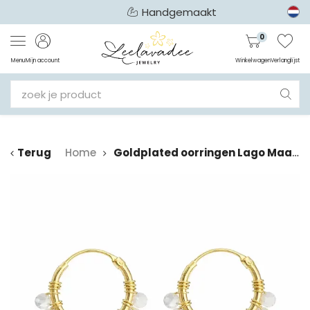
Handgemaakt
0
Menu
Mijn account
Winkelwagen
Verlanglijst
Terug
Home
Goldplated oorringen Lago Maansteen