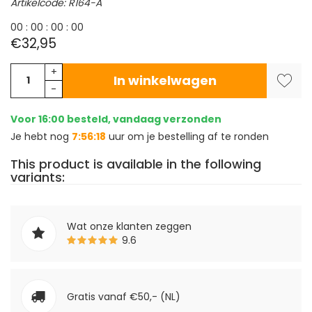
Artikelcode: R164-A
0
0
:
0
0
:
0
0
:
0
0
€32,95
+
In winkelwagen
-
Voor 16:00 besteld, vandaag verzonden
Je hebt nog
7:56:17
uur om je bestelling af te ronden
This product is available in the following
variants:
Wat onze klanten zeggen
9.6
Gratis vanaf €50,- (NL)