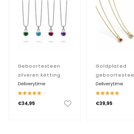
Geboortesteen
Goldplated
zilveren ketting
geboorteste
Deliverytime
Deliverytime
ketting
€34,95
€39,95