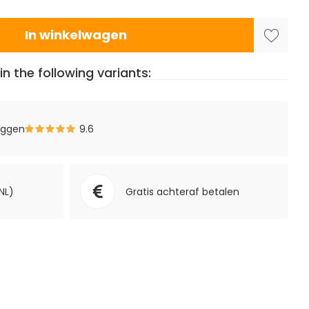
In winkelwagen
in the following variants:
eggen
9.6
NL)
Gratis achteraf betalen