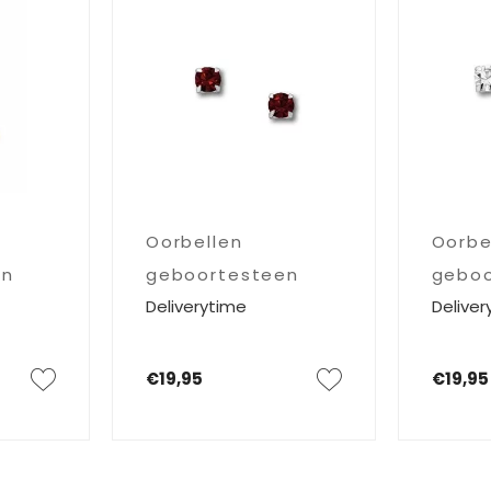
Oorbellen
Oorbe
en
geboortesteen
geboo
Deliverytime
Deliver
Januari
April
€19,95
€19,95