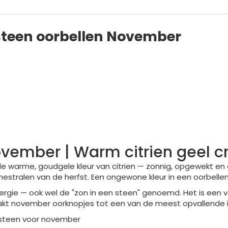
steen oorbellen November
vember | Warm citrien geel cr
warme, goudgele kleur van citrien — zonnig, opgewekt en d
stralen van de herfst. Een ongewone kleur in een oorbellen
nergie — ook wel de "zon in een steen" genoemd. Het is ee
aakt november oorknopjes tot een van de meest opvallende i
testeen voor november