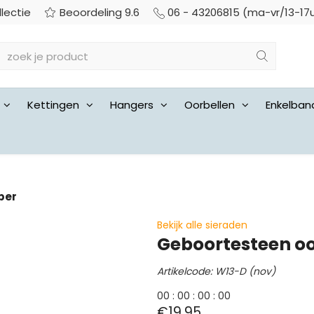
llectie
Beoordeling 9.6
06 - 43206815 (ma-vr/13-17
Kettingen
Hangers
Oorbellen
Enkelban
ber
Bekijk alle sieraden
Geboortesteen o
Artikelcode: W13-D (nov)
0
0
:
0
0
:
0
0
:
0
0
€19,95