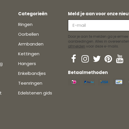
Categorieën
Meld je aan voor onze nieu
Ringen
Oorbellen
Door je aan te melden ga je ermee
aanbiedingen. Alles in overeens
Armbanden
afmelden
voor deze e-mails.
Kettingen
ng
Hangers
Betaalmethoden
Enkelbandjes
Teenringen
t
Edelstenen gids