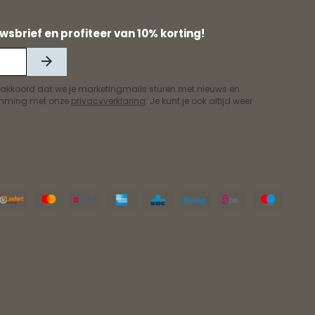
wsbrief en profiteer van 10% korting!
 akkoord dat we je marketingmails sturen met nieuws en
temming met onze
privacyverklaring
. Je kunt je ook altijd weer