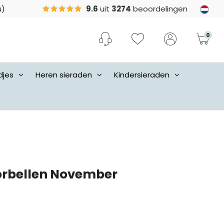
u)
9.6
uit
3274
beoordelingen
0
djes
Heren sieraden
Kindersieraden
orbellen November