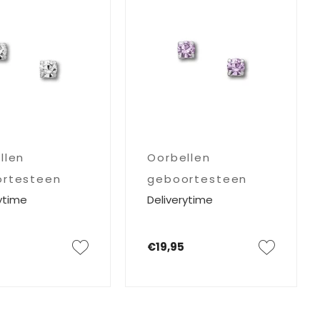
llen
Oorbellen
rtesteen
geboortesteen
ytime
Deliverytime
Juni
€19,95