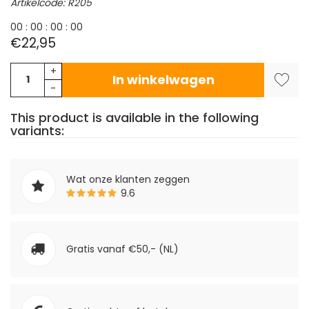
Artikelcode: R205
0
0
:
0
0
:
0
0
:
0
0
€22,95
+
In winkelwagen
-
This product is available in the following
variants:
Wat onze klanten zeggen
9.6
Gratis vanaf €50,- (NL)