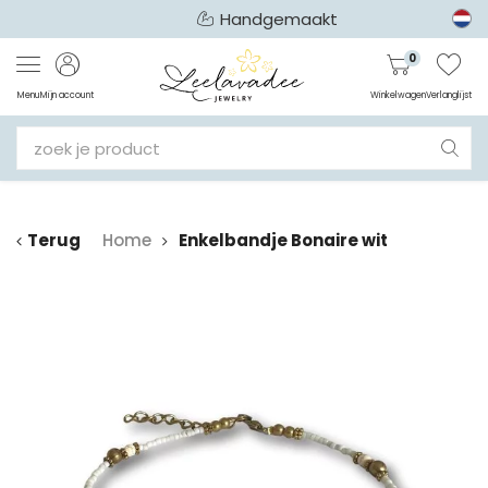
Handgemaakt
0
Menu
Mijn account
Winkelwagen
Verlanglijst
Terug
Home
Enkelbandje Bonaire wit