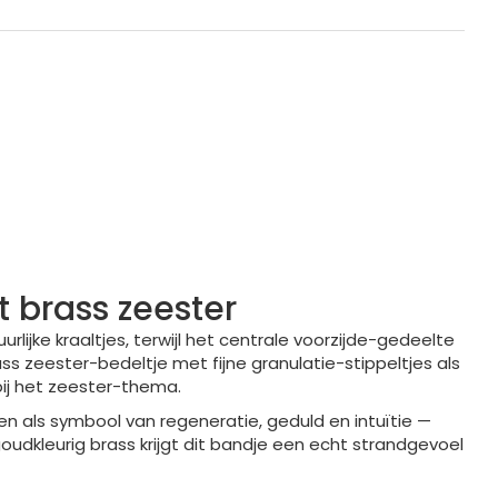
t brass zeester
jke kraaltjes, terwijl het centrale voorzijde-gedeelte
s zeester-bedeltje met fijne granulatie-stippeltjes als
ij het zeester-thema.
ien als symbool van regeneratie, geduld en intuïtie —
dkleurig brass krijgt dit bandje een echt strandgevoel