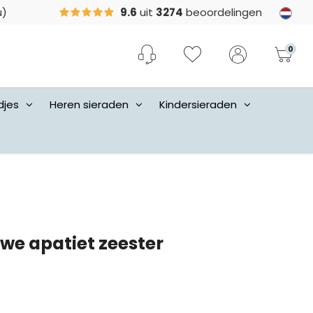
u)
9.6
uit
3274
beoordelingen
0
djes
Heren sieraden
Kindersieraden
we apatiet zeester