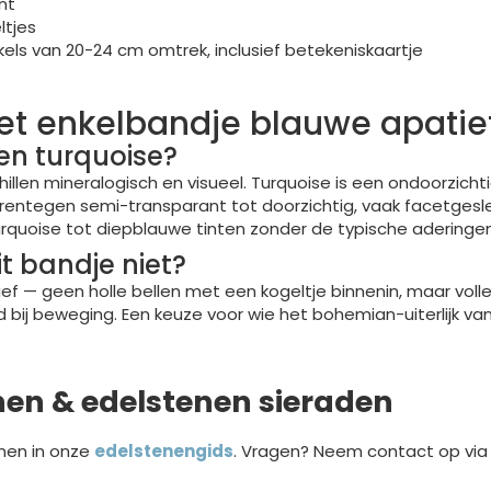
nt
ltjes
kels van 20-24 cm omtrek, inclusief betekeniskaartje
et enkelbandje blauwe apatiet
 en turquoise?
illen mineralogisch en visueel. Turquoise is een ondoorzic
rentegen semi-transparant tot doorzichtig, vaak facetgesl
urquoise tot diepblauwe tinten zonder de typische aderingen
it bandje niet?
ief — geen holle bellen met een kogeltje binnenin, maar voll
id bij beweging. Een keuze voor wie het bohemian-uiterlijk van
nen & edelstenen sieraden
nen in onze
edelstenengids
. Vragen? Neem contact op vi