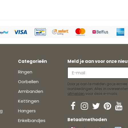
Categorieën
Meld je aan voor onze nieu
Ringen
Oorbellen
Door je aan te melden ga je ermee
aanbiedingen. Alles in overeens
Armbanden
afmelden
voor deze e-mails.
Kettingen
ng
Hangers
Betaalmethoden
Enkelbandjes