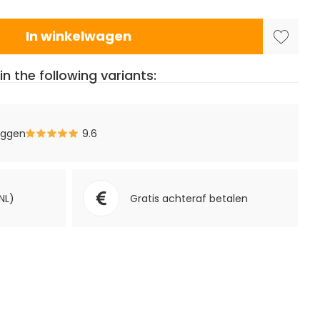
In winkelwagen
in the following variants:
eggen
9.6
NL)
Gratis achteraf betalen