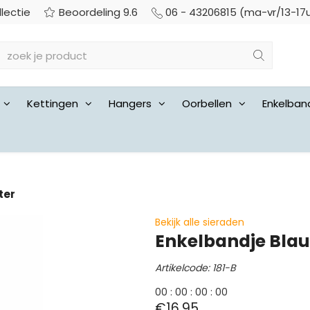
llectie
Beoordeling 9.6
06 - 43206815 (ma-vr/13-17
Kettingen
Hangers
Oorbellen
Enkelban
ter
Bekijk alle sieraden
Enkelbandje Blau
Artikelcode: 181-B
0
0
:
0
0
:
0
0
:
0
0
€16,95