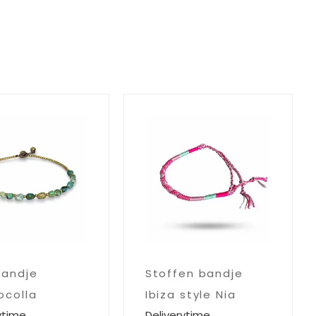
bandje
Stoffen bandje
ocolla
Ibiza style Nia
ytime
Deliverytime