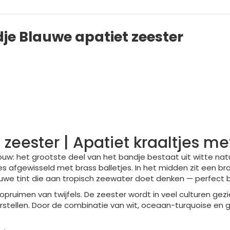
je Blauwe apatiet zeester
zeester | Apatiet kraaltjes me
het grootste deel van het bandje bestaat uit witte natuurli
 afgewisseld met brass balletjes. In het midden zit een bras
uwe tint die aan tropisch zeewater doet denken — perfect b
opruimen van twijfels. De zeester wordt in veel culturen gez
ellen. Door de combinatie van wit, oceaan-turquoise en gou