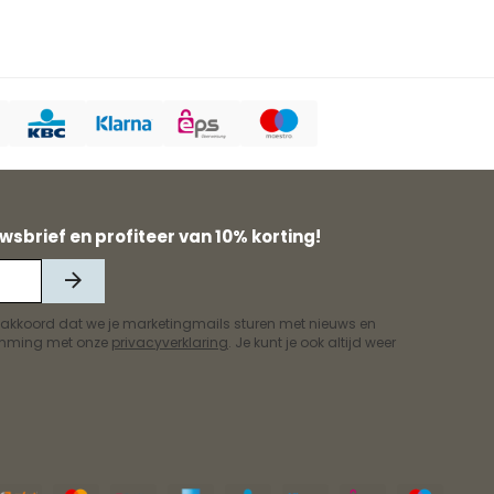
wsbrief en profiteer van 10% korting!
 akkoord dat we je marketingmails sturen met nieuws en
temming met onze
privacyverklaring
. Je kunt je ook altijd weer