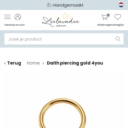
Handgemaakt
0
Menu
Mijn account
Winkelwagen
Verlanglijst
Terug
Home
Daith piercing gold 4you