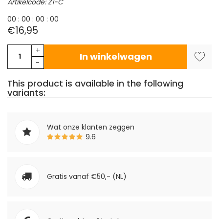
Artikelcode: Z1-C
0
0
:
0
0
:
0
0
:
0
0
€16,95
+
In winkelwagen
-
This product is available in the following
variants:
Wat onze klanten zeggen
9.6
Gratis vanaf €50,- (NL)