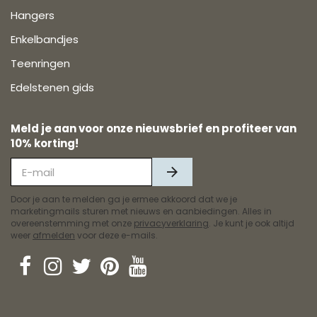
Hangers
Enkelbandjes
Teenringen
Edelstenen gids
Meld je aan voor onze nieuwsbrief en profiteer van
10% korting!
Door je aan te melden ga je ermee akkoord dat we je
marketingmails sturen met nieuws en aanbiedingen. Alles in
overeenstemming met onze
privacyverklaring
. Je kunt je ook altijd
weer
afmelden
voor deze e-mails.