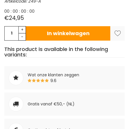
Artikelcode: Z49-A
0
0
:
0
0
:
0
0
:
0
0
€24,95
+
In winkelwagen
-
This product is available in the following
variants:
Wat onze klanten zeggen
9.6
Gratis vanaf €50,- (NL)