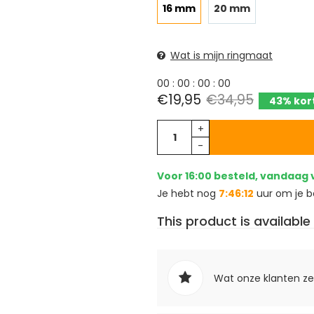
16 mm
20 mm
Wat is mijn ringmaat
0
0
:
0
0
:
0
0
:
0
0
€19,95
€34,95
43% kor
+
-
Voor 16:00 besteld, vandaag
Je hebt nog
7:46:11
uur om je be
This product is available 
Wat onze klanten z