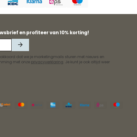
wsbrief en profiteer van 10% korting!
 akkoord dat we je marketingmails sturen met nieuws en
temming met onze
privacyverklaring
. Je kunt je ook altijd weer