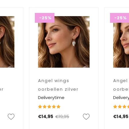
-25%
-25%
Angel wings
Angel
er
oorbellen zilver
oorbel
Deliverytime
Deliver
€14,95
€19,95
€14,95