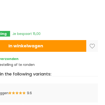
ting
Je bespaart 15,00
In winkelwagen
 verzonden
stelling af te ronden
in the following variants:
eggen
9.6