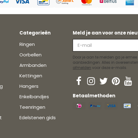
Categorieën
Meld je aan voor onze nieu
Ringen
Oorbellen
Door je aan te melden ga je ermee
aanbiedingen. Alles in overeens
Armbanden
afmelden
voor deze e-mails.
Kettingen
ng
Hangers
Betaalmethoden
Enkelbandjes
Teenringen
t
Edelstenen gids