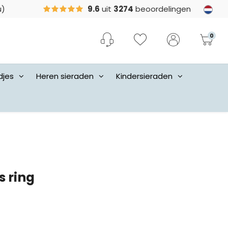
u)
9.6
uit
3274
beoordelingen
0
djes
Heren sieraden
Kindersieraden
 ring