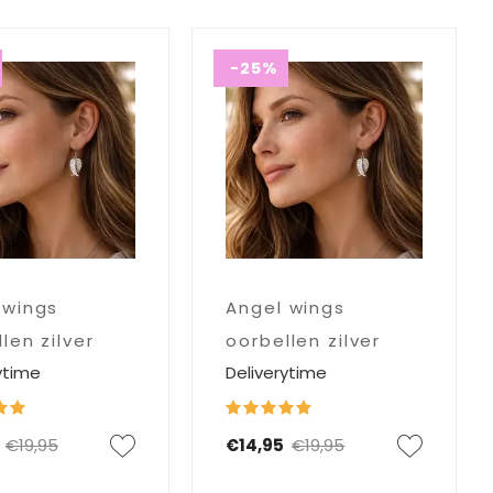
-25%
 wings
Angel wings
len zilver
oorbellen zilver
ytime
Deliverytime
€19,95
€14,95
€19,95