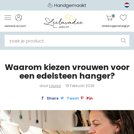
Handgemaakt
0
Menu
Mijn account
Winkelwagen
Verlanglijst
Waarom kiezen vrouwen voor
een edelsteen hanger?
door
Louisa
19 Februari 2026
Share
Tweet
Pin