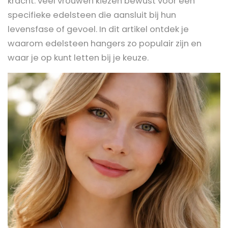
kracht: veel vrouwen kiezen bewust voor een
specifieke edelsteen die aansluit bij hun
levensfase of gevoel. In dit artikel ontdek je
waarom edelsteen hangers zo populair zijn en
waar je op kunt letten bij je keuze.