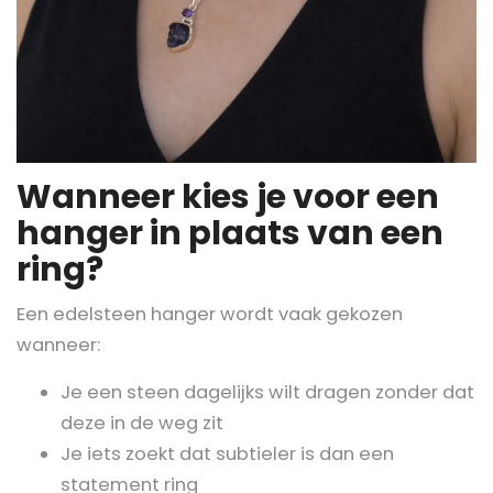
Wanneer kies je voor een
hanger in plaats van een
ring?
Een edelsteen hanger wordt vaak gekozen
wanneer:
Je een steen dagelijks wilt dragen zonder dat
deze in de weg zit
Je iets zoekt dat subtieler is dan een
statement ring