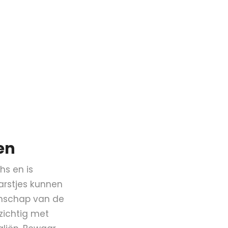
en
hs en is
barstjes kunnen
genschap van de
zichtig met