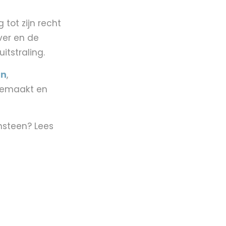
tot zijn recht
lver en de
itstraling.
en
,
gemaakt en
nsteen? Lees