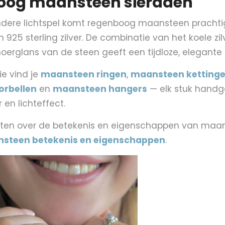
oog maansteen sieraden
ndere lichtspel komt regenboog maansteen prachtig 
n 925 sterling zilver. De combinatie van het koele zi
rglans van de steen geeft een tijdloze, elegante u
ie vind je
maansteen ringen
,
maansteen ketting
rbellen
en
maansteen hangers
— elk stuk hand
 en lichteffect.
eten over de betekenis en eigenschappen van maa
steen betekenis en eigenschappen
.