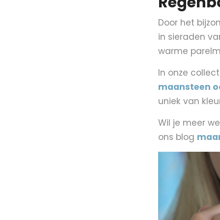
Regenb
Door het bijzo
in sieraden va
warme parelmoe
In onze collect
maansteen oo
uniek van kleur
Wil je meer w
ons blog
maan