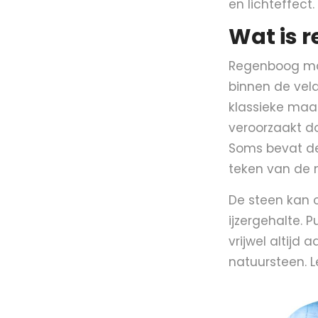
en lichteffect.
Wat is 
Regenboog maa
binnen de vel
klassieke maan
veroorzaakt do
Soms bevat de 
teken van de n
De steen kan o
ijzergehalte. 
vrijwel altijd
natuursteen. 