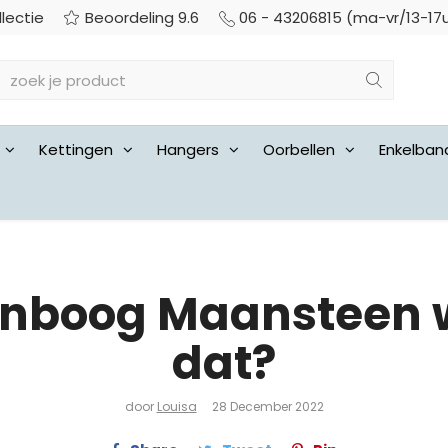
llectie
Beoordeling 9.6
06 - 43206815 (ma-vr/13-17
Kettingen
Hangers
Oorbellen
Enkelban
nboog Maansteen w
dat?
door
Louisa
28 December 2022