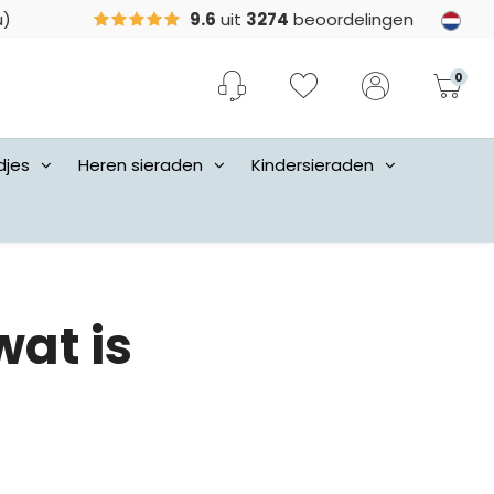
u)
9.6
uit
3274
beoordelingen
0
djes
Heren sieraden
Kindersieraden
at is