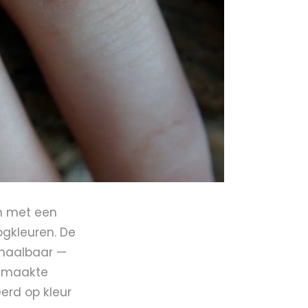
n met een
ogkleuren. De
rhaalbaar —
gemaakte
eerd op kleur