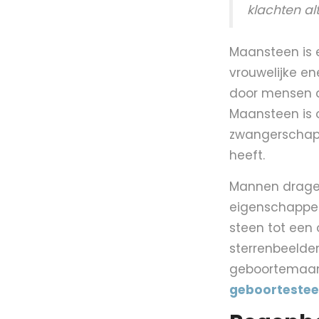
klachten alt
Maansteen is 
vrouwelijke en
door mensen di
Maansteen is 
zwangerschap 
heeft.
Mannen dragen
eigenschappen
steen tot een
sterrenbeelden
geboortemaand
geboorteste