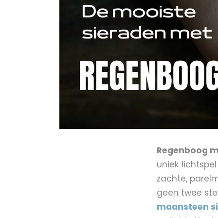
Regenboog m
uniek lichtspe
zachte, parel
geen twee sten
maansteen s