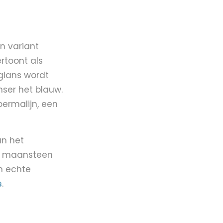
n variant
rtoont als
 glans wordt
nser het blauw.
oermalijn, een
an het
oog maansteen
n echte
s
.