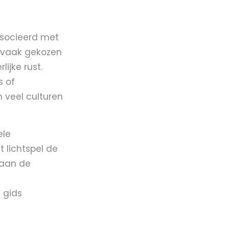
ssocieerd met
t vaak gekozen
ijke rust.
s of
 veel culturen
ele
 lichtspel de
 aan de
 gids