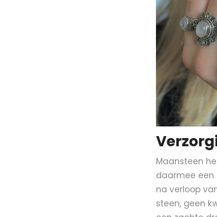
Verzorg
Maansteen hee
daarmee een re
na verloop van
steen, geen kw