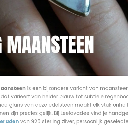
aansteen
is een bijzondere variant van maanstee
l dat varieert van helder blauw tot subtiele regenbo
moerglans van deze edelsteen maakt elk stuk onhe
en zijn precies gelijk. Bij Leelavadee vind je hand
ieraden
van 925 sterling zilver, persoonlijk geselect