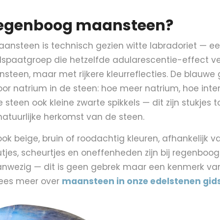
regenboog maansteen?
nsteen is technisch gezien witte labradoriet — ee
dspaatgroep die hetzelfde adularescentie-effect ve
steen, maar met rijkere kleurreflecties. De blauwe
or natrium in de steen: hoe meer natrium, hoe inte
steen ook kleine zwarte spikkels — dit zijn stukjes t
atuurlijke herkomst van de steen.
ok beige, bruin of roodachtig kleuren, afhankelijk v
Putjes, scheurtjes en oneffenheden zijn bij regenb
 aanwezig — dit is geen gebrek maar een kenmerk va
Lees meer over
maansteen in onze edelstenen gid